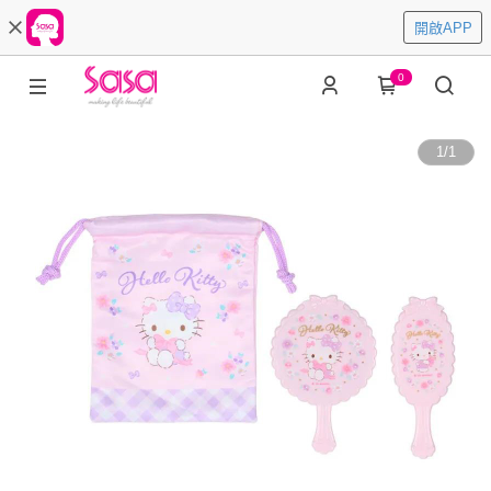
開啟APP
0
1
/
1