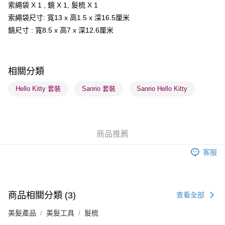
索繩袋 X 1 , 鏡 X 1, 髮梳 X 1
索繩袋尺寸: 寬13 x 高1.5 x 深16.5厘米
送貨方式
鏡尺寸 : 寬8.5 x 高7 x 深12.6厘米
順豐自助櫃 - 確認發貨後1-3個工作天送達
每筆HK$65.00，滿HK$300.00或以上免運費
順豐站及營業點 - 確認發貨後1-3個工作天送達
相關分類
每筆HK$65.00，滿HK$300.00或以上免運費
Hello Kitty 套裝
Sanrio 套裝
Sanrio Hello Kitty
確認發貨後1-3 工作天送達，訂單將隨機分配至SF順豐速運或京東
物流公司進行物流配送
每筆HK$65.00，滿HK$300.00或以上免運費
商品推薦
(香港門市) 只顯示可選門市。確認發貨後2-5個工作天到店，3天內
客服
取。逾期會取消訂單，並不會安排重寄
每筆HK$20.00，滿HK$100.00或以上免運費
(澳門門市) 只顯示可選門市。確認發貨後2-5個工作天到店，3天內
商品相關分類 (3)
查看全部
取。逾期會取消訂單，並不會安排重寄
美髮產品
美髮工具
髮梳
每筆HK$20.00，滿HK$100.00或以上免運費