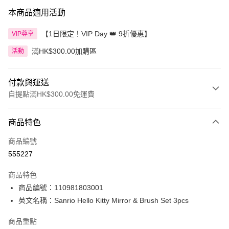
本商品適用活動
【1日限定！VIP Day 👑 9折優惠】
VIP尊享
滿HK$300.00加購區
活動
付款與運送
自提點滿HK$300.00免運費
付款方式
商品特色
信用卡
商品編號
Apple Pay
555227
AlipayHK
商品特色
PayMe
商品編號：110981803001
英文名稱：Sanrio Hello Kitty Mirror & Brush Set 3pcs
WeChat Pay
商品重點
BoC Pay