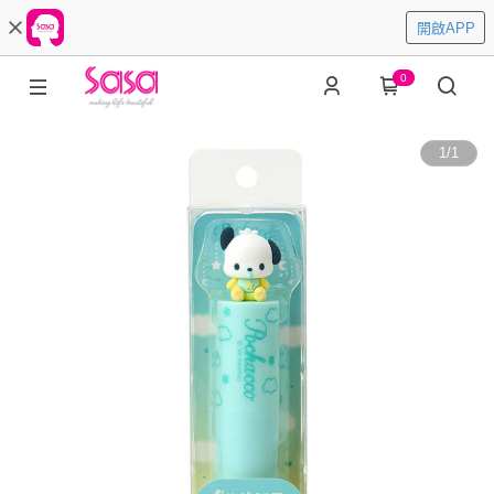
開啟APP
0
1
/
1