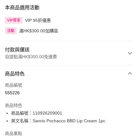
本商品適用活動
VIP 95折優惠
VIP尊享
滿HK$300.00加購區
活動
付款與運送
自提點滿HK$300.00免運費
付款方式
商品特色
信用卡
商品編號
Apple Pay
555226
AlipayHK
商品特色
PayMe
商品編號：110926209001
英文名稱：Sanrio Pochacco BBD Lip Cream 1pc
WeChat Pay
商品重點
BoC Pay