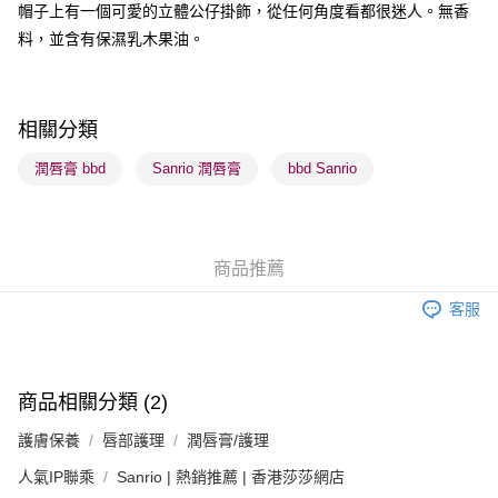
帽子上有一個可愛的立體公仔掛飾，從任何角度看都很迷人。無香
料，並含有保濕乳木果油。
送貨方式
順豐自助櫃 - 確認發貨後1-3個工作天送達
每筆HK$65.00，滿HK$300.00或以上免運費
相關分類
順豐站及營業點 - 確認發貨後1-3個工作天送達
潤唇膏 bbd
Sanrio 潤唇膏
bbd Sanrio
每筆HK$65.00，滿HK$300.00或以上免運費
確認發貨後1-3 工作天送達，訂單將隨機分配至SF順豐速運或京東
物流公司進行物流配送
商品推薦
每筆HK$65.00，滿HK$300.00或以上免運費
客服
(香港門市) 只顯示可選門市。確認發貨後2-5個工作天到店，3天內
取。逾期會取消訂單，並不會安排重寄
每筆HK$20.00，滿HK$100.00或以上免運費
商品相關分類 (2)
(澳門門市) 只顯示可選門市。確認發貨後2-5個工作天到店，3天內
護膚保養
唇部護理
潤唇膏/護理
取。逾期會取消訂單，並不會安排重寄
每筆HK$20.00，滿HK$100.00或以上免運費
人氣IP聯乘
Sanrio | 熱銷推薦 | 香港莎莎網店