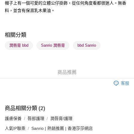
帽子上有一個可愛的立體公仔掛飾，從任何角度看都很迷人。無香
料，並含有保濕乳木果油。
送貨方式
順豐自助櫃 - 確認發貨後1-3個工作天送達
每筆HK$65.00，滿HK$300.00或以上免運費
相關分類
順豐站及營業點 - 確認發貨後1-3個工作天送達
潤唇膏 bbd
Sanrio 潤唇膏
bbd Sanrio
每筆HK$65.00，滿HK$300.00或以上免運費
確認發貨後1-3 工作天送達，訂單將隨機分配至SF順豐速運或京東
物流公司進行物流配送
商品推薦
每筆HK$65.00，滿HK$300.00或以上免運費
客服
(香港門市) 只顯示可選門市。確認發貨後2-5個工作天到店，3天內
取。逾期會取消訂單，並不會安排重寄
每筆HK$20.00，滿HK$100.00或以上免運費
商品相關分類 (2)
(澳門門市) 只顯示可選門市。確認發貨後2-5個工作天到店，3天內
護膚保養
唇部護理
潤唇膏/護理
取。逾期會取消訂單，並不會安排重寄
每筆HK$20.00，滿HK$100.00或以上免運費
人氣IP聯乘
Sanrio | 熱銷推薦 | 香港莎莎網店