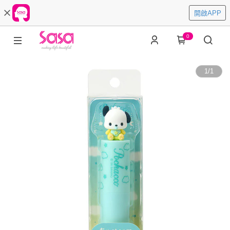
開啟APP
0
1
/
1