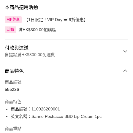
本商品適用活動
【1日限定！VIP Day 👑 9折優惠】
VIP尊享
滿HK$300.00加購區
活動
付款與運送
自提點滿HK$300.00免運費
付款方式
商品特色
信用卡
商品編號
Apple Pay
555226
AlipayHK
商品特色
PayMe
商品編號：110926209001
英文名稱：Sanrio Pochacco BBD Lip Cream 1pc
WeChat Pay
商品重點
BoC Pay