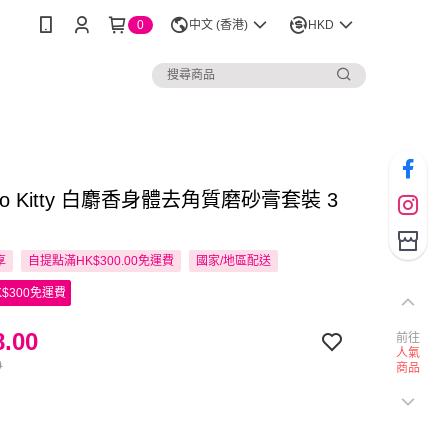
0
中文 (香港)
HKD
ello Kitty 白麝香身體去角質磨砂膏套裝 3
享
自提點滿HK$300.00免運費
國家/地區配送
$300免運費
.00
前往
人氣
0
商品