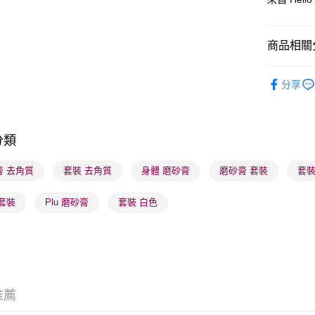
BoC Pay
商品相關分
送貨方式
沐浴及身
分享
順豐自助櫃
K-Beauty
每筆HK$6
莎莎獨家
順豐站及營
分類
莎莎獨家
每筆HK$6
人氣IP聯
膏 去角質
套裝 去角質
身體 磨砂膏
磨砂膏 套裝
套裝
確認發貨後
物流公司
套裝
Plu 磨砂膏
套裝 白色
每筆HK$6
(香港門市
取。逾期
每筆HK$2
推薦
(澳門門市