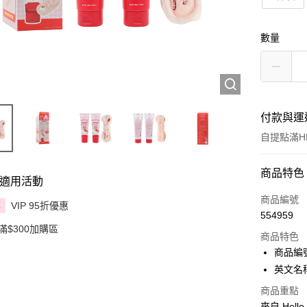
數量
付款與運
自提點滿HK
付款方式
商品特色
適用活動
信用卡
商品編號
VIP 95折優惠
享
554959
Apple Pay
滿$300加購區
商品特色
AlipayHK
商品編號
英文名稱：P
PayMe
商品重點
WeChat P
來自 Hell