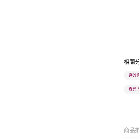
相關
磨砂
身體 
商品