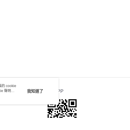
會取消訂單，並不會安排重寄
0.00，滿HK$100.00或以上免運費
送 - 確認發貨後1-4個工作天送達
運費表
 cookie
e 聲明使
我知道了
官方APP