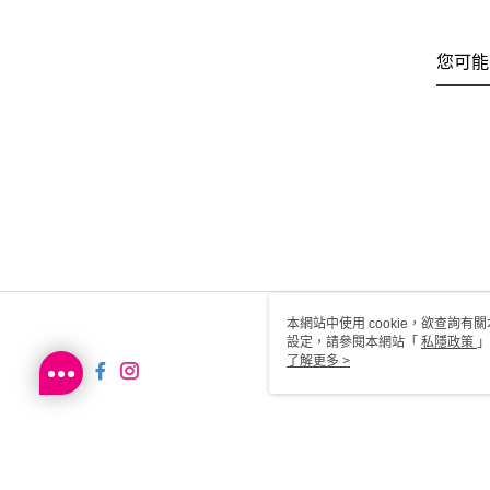
您可能
本網站中使用 cookie，欲查詢有關
設定，請參閱本網站「
私隱政策
」
用 cookie。
了解更多 >