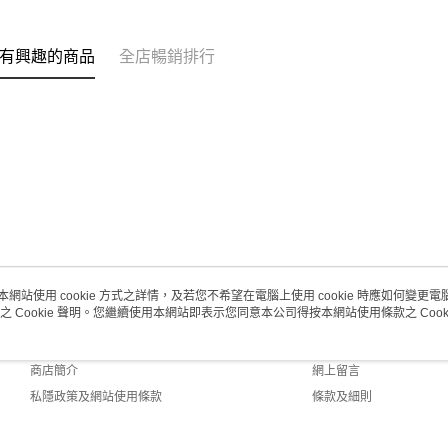
取。逾期
每筆HK$2
有興趣的商品
全店暢銷排行
澳門地區配
本網站使用 cookie 方式之詳情，及若您不希望在電腦上使用 cookie 時應如何變更電腦的
之 Cookie 聲明。您繼續使用本網站即表示您同意本公司得按本網站使用條款之 Cooki
關於我們
客戶服務
品牌故事
購物說明
商店簡介
網上留言
私隱政策及網站使用條款
條款及細則
聯絡我們