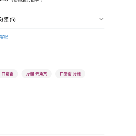
類 (5)
體護理
沐浴產品
身體磨砂
客服
 - 確認發貨後1-3個工作天送達
5.00，滿HK$300.00或以上免運費
品牌✨
最新上線
業點 - 確認發貨後1-3個工作天送達
品牌✨
韓系品牌
全部產品
5.00，滿HK$300.00或以上免運費
乘
Hello kitty | 熱銷推薦 | 香港莎莎網店
 白麝香
身體 去角質
白麝香 身體
1-3 工作天送達，訂單將隨機分配至SF順豐速運或京東
進行物流配送
5.00，滿HK$300.00或以上免運費
) 只顯示可選門市。確認發貨後2-5個工作天到店，3天內
會取消訂單，並不會安排重寄
0.00，滿HK$100.00或以上免運費
) 只顯示可選門市。確認發貨後2-5個工作天到店，3天內