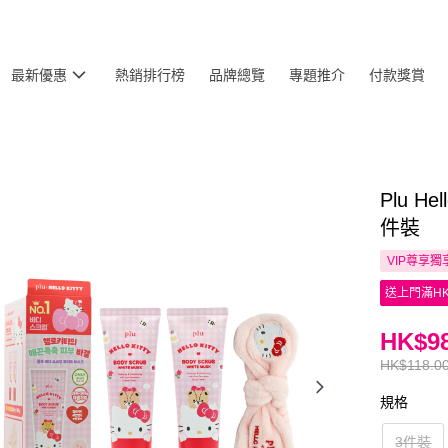
最新優惠
熱銷排行榜
品牌總覽
專題推介
付款獎賞
Plu H
件裝
VIP尊享
獨
送上門滿HK
HK$98
HK$118.0
規格
3件裝