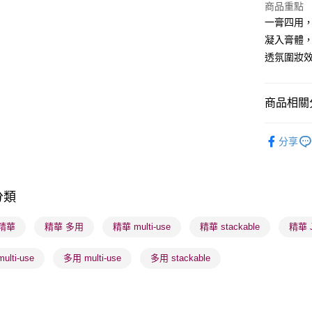
商品重點
WeChat P
一膏四用
凝入膏體
BoC Pay
透氛圍妝
送貨方式
商品相關分
順豐自助櫃
潮流彩妝
每筆HK$6
分享
順豐站及營
每筆HK$6
分類
確認發貨後
物流公司
精華
精華 多用
精華 multi-use
精華 stackable
精華 
每筆HK$6
ulti-use
多用 multi-use
多用 stackable
(香港門市
取。逾期
每筆HK$2