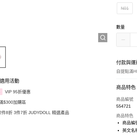
N01
數量
付款與運
自提點滿HK
適用活動
付款方式
商品特色
VIP 95折優惠
享
信用卡
商品編號
滿$300加購區
554721
Apple Pay
2件8折 3件7折 JUDYDOLL 精選產品
商品特色
AlipayHK
商品編號 
英文名稱：
PayMe