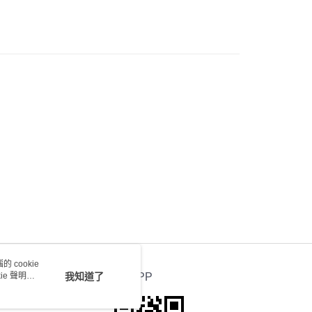
) 只顯示可選門市。確認發貨後2-5個工作天到店，3天內
會取消訂單，並不會安排重寄
0.00，滿HK$100.00或以上免運費
送 - 確認發貨後1-4個工作天送達
運費表
 cookie
e 聲明使
我知道了
官方APP