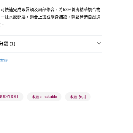
ay
，可快速完成眼唇頰及局部修容，將53%養膚精華複合物
，一抹水感延展，適合上班或隨身補妝，輕鬆營造自然通
效。
類 (1)
 - 確認發貨後1-3個工作天送達
唇部用品
唇釉
5.00，滿HK$300.00或以上免運費
客服
業點 - 確認發貨後1-3個工作天送達
5.00，滿HK$300.00或以上免運費
1-3 工作天送達，訂單將隨機分配至SF順豐速運或京東
進行物流配送
JUDYDOLL
水感 stackable
水感 多用
5.00，滿HK$300.00或以上免運費
) 只顯示可選門市。確認發貨後2-5個工作天到店，3天內
會取消訂單，並不會安排重寄
0.00，滿HK$100.00或以上免運費