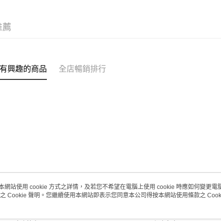
(澳門門市
取。逾期
推薦
每筆HK$2
澳門地區配
有興趣的商品
全店暢銷排行
本網站使用 cookie 方式之詳情，及若您不希望在電腦上使用 cookie 時應如何變更電腦的
之 Cookie 聲明。您繼續使用本網站即表示您同意本公司得按本網站使用條款之 Cooki
關於我們
客戶服務
品牌故事
購物說明