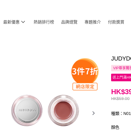
最新優惠
熱銷排行榜
品牌總覽
專題推介
付款獎賞
JUDY
VIP尊享
獨
送上門滿HK
HK$39
HK$59.00
種類：N0
顏色