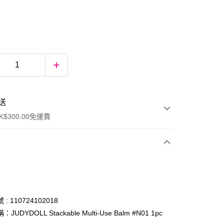
送
$300.00免運費
: 110724102018
JUDYDOLL Stackable Multi-Use Balm #N01 1pc