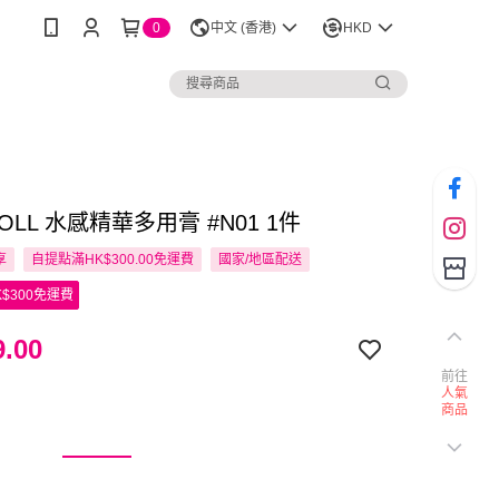
0
中文 (香港)
HKD
DOLL 水感精華多用膏 #N01 1件
享
自提點滿HK$300.00免運費
國家/地區配送
$300免運費
.00
前往
人氣
商品
1