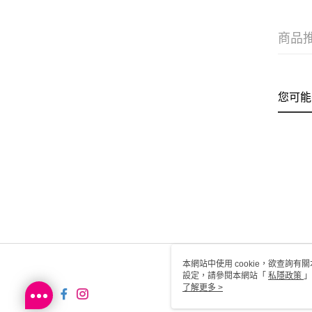
商品
您可能
本網站中使用 cookie，欲查詢有關
設定，請參閱本網站「
私隱政策
」
用 cookie。
了解更多 >