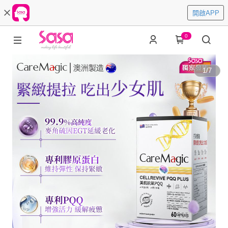
開啟APP
0
1
/
7