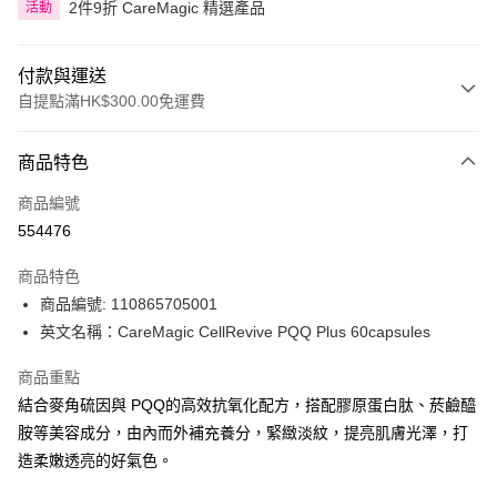
2件9折 CareMagic 精選產品
活動
付款與運送
自提點滿HK$300.00免運費
付款方式
商品特色
信用卡
商品編號
Apple Pay
554476
AlipayHK
商品特色
PayMe
商品編號: 110865705001
英文名稱：CareMagic CellRevive PQQ Plus 60capsules
WeChat Pay
商品重點
BoC Pay
結合麥角硫因與 PQQ的高效抗氧化配方，搭配膠原蛋白肽、菸鹼醯
胺等美容成分，由內而外補充養分，緊緻淡紋，提亮肌膚光澤，打
送貨方式
造柔嫩透亮的好氣色。
順豐自助櫃 - 確認發貨後1-3個工作天送達