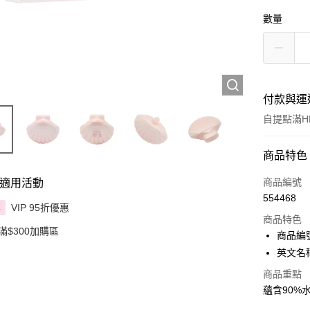
數量
付款與運
自提點滿HK
付款方式
商品特色
信用卡
商品編號
適用活動
554468
Apple Pay
VIP 95折優惠
享
商品特色
滿$300加購區
AlipayHK
商品編號 
英文名稱：
PayMe
商品重點
WeChat P
蘊含90
BoC Pay