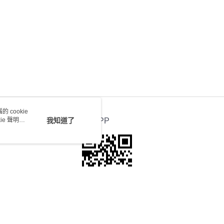
0.00，滿HK$100.00或以上免運費
送 - 確認發貨後1-4個工作天送達
運費表
 cookie
e 聲明使
我知道了
官方APP
本站最佳瀏覽環境請使用Google Chrome、Firefox或Edge以上版本