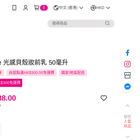
0
中文 (香港)
HKD
que 光感貝殼妝前乳 50毫升
享
自提點滿HK$300.00免運費
國家/地區配送
$300免運費
8.00
0
前往
人氣
商品