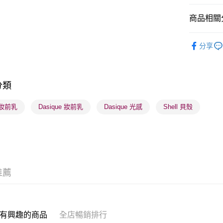
商品相關分
送貨方式
潮流彩妝
分享
順豐自助櫃
K-Beauty
每筆HK$6
莎莎獨家
順豐站及營
分類
莎莎獨家
每筆HK$6
 妝前乳
Dasique 妝前乳
Dasique 光感
Shell 貝殼
確認發貨後
物流公司
每筆HK$6
(香港門市
取。逾期
推薦
每筆HK$2
(澳門門市
取。逾期
有興趣的商品
全店暢銷排行