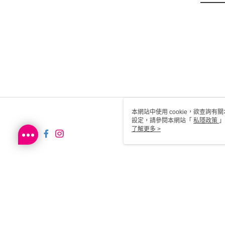
本網站中使用 cookie，欲查詢有關
設定，請參閱本網站「
私隱政策
」
用 cookie。
了解更多 >
HK-MWG1-61-148 Web2.0 D
© 2026 by Sa Sa Dot Com Limited