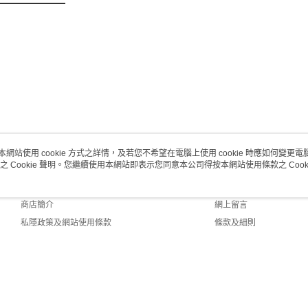
每筆HK$2
澳門地區配
本網站使用 cookie 方式之詳情，及若您不希望在電腦上使用 cookie 時應如何變更電腦的
之 Cookie 聲明。您繼續使用本網站即表示您同意本公司得按本網站使用條款之 Cooki
關於我們
客戶服務
品牌故事
購物說明
商店簡介
網上留言
私隱政策及網站使用條款
條款及細則
聯絡我們
efault (HK)