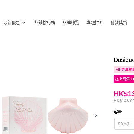
最新優惠
熱銷排行榜
品牌總覽
專題推介
付款獎賞
Dasi
VIP尊享
獨
送上門滿HK
HK$13
HK$148.0
容量
50毫升