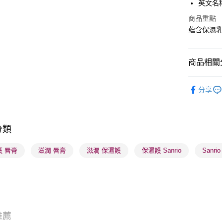
英文名稱：S
PayMe
商品重點
WeChat P
蘊含保濕
BoC Pay
商品相關分
送貨方式
護膚保養
分享
順豐自助櫃
網店限定
每筆HK$6
人氣IP聯
順豐站及營
分類
每筆HK$6
護 唇膏
滋潤 唇膏
滋潤 保濕護
保濕護 Sanrio
Sanri
確認發貨後
物流公司
每筆HK$6
(香港門市
取。逾期
推薦