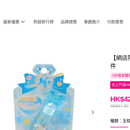
最新優惠
熱銷排行榜
品牌總覽
專題推介
付款獎賞
【網店限
件
VIP尊享
獨
送上門滿HK
HK$42
HK$47.90
種類：玉