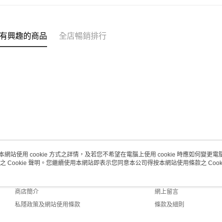
每筆HK$2
(澳門門市
取。逾期
有興趣的商品
全店暢銷排行
每筆HK$2
澳門地區配
本網站使用 cookie 方式之詳情，及若您不希望在電腦上使用 cookie 時應如何變更電腦的
之 Cookie 聲明。您繼續使用本網站即表示您同意本公司得按本網站使用條款之 Cooki
關於我們
客戶服務
品牌故事
購物說明
商店簡介
網上留言
私隱政策及網站使用條款
條款及細則
聯絡我們