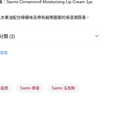
anrio Cinnamoroll Moisturizing Lip Cream 1pc
ay
乳木果油配合檸檬味及帶有緞帶圖案的保濕潤唇膏。
類 (3)
唇部護理
潤唇膏/護理
客服
 - 確認發貨後1-3個工作天送達
5.00，滿HK$300.00或以上免運費
乘
Sanrio | 熱銷推薦 | 香港莎莎網店
業點 - 確認發貨後1-3個工作天送達
5.00，滿HK$300.00或以上免運費
o 滋潤
Sanrio 唇膏
Sanrio 玉桂狗
1-3 工作天送達，訂單將隨機分配至SF順豐速運或京東
進行物流配送
5.00，滿HK$300.00或以上免運費
) 只顯示可選門市。確認發貨後2-5個工作天到店，3天內
會取消訂單，並不會安排重寄