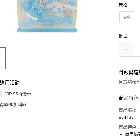
規格
1件
數量
付款與運
自提點滿HK
適用活動
VIP 95折優惠
享
付款方式
商品特色
滿$300加購區
信用卡
商品編號
554433
Apple Pay
商品特色
AlipayHK
商品編號