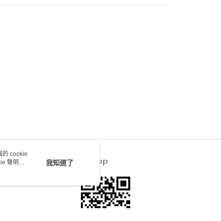
0.00，滿HK$100.00或以上免運費
) 只顯示可選門市。確認發貨後2-5個工作天到店，3天內
會取消訂單，並不會安排重寄
0.00，滿HK$100.00或以上免運費
送 - 確認發貨後1-4個工作天送達
運費表
 cookie
e 聲明使
我知道了
官方APP