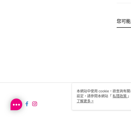
您可能
本網站中使用 cookie，欲查詢有關
設定，請參閱本網站「
私隱政策
」
用 cookie。
了解更多 >