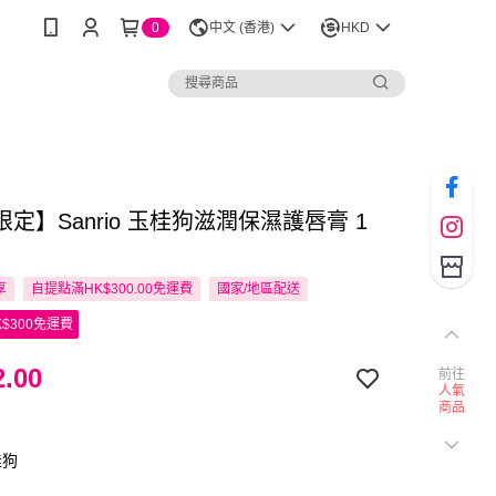
0
中文 (香港)
HKD
定】Sanrio 玉桂狗滋潤保濕護唇膏 1
享
自提點滿HK$300.00免運費
國家/地區配送
$300免運費
.00
前往
人氣
商品
桂狗