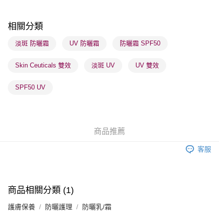
順豐站及營業點 - 確認發貨後1-3個工作天送達
每筆HK$65.00，滿HK$300.00或以上免運費
相關分類
確認發貨後1-3 工作天送達，訂單將隨機分配至SF順豐速運或京東
淡斑 防曬霜
UV 防曬霜
防曬霜 SPF50
物流公司進行物流配送
Skin Ceuticals 雙效
淡斑 UV
UV 雙效
每筆HK$65.00，滿HK$300.00或以上免運費
(香港門市) 只顯示可選門市。確認發貨後2-5個工作天到店，3天內
SPF50 UV
取。逾期會取消訂單，並不會安排重寄
每筆HK$20.00，滿HK$100.00或以上免運費
(澳門門市) 只顯示可選門市。確認發貨後2-5個工作天到店，3天內
商品推薦
取。逾期會取消訂單，並不會安排重寄
客服
每筆HK$20.00，滿HK$100.00或以上免運費
澳門地區配送 - 確認發貨後1-4個工作天送達
運費表
商品相關分類 (1)
護膚保養
防曬護理
防曬乳/霜