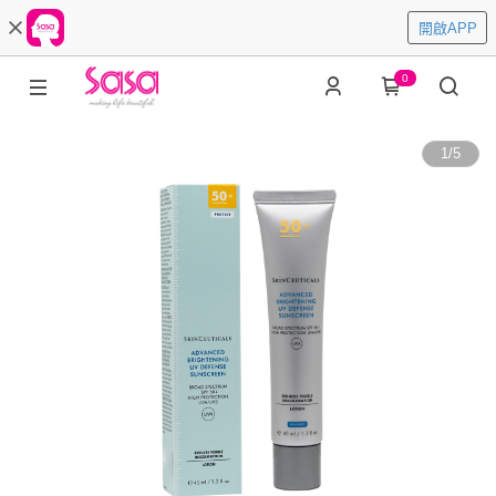
開啟APP
0
1
/
5