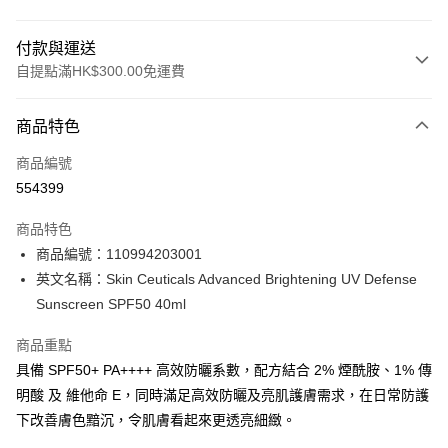
付款與運送
自提點滿HK$300.00免運費
付款方式
商品特色
信用卡
商品編號
Apple Pay
554399
AlipayHK
商品特色
PayMe
商品編號：110994203001
英文名稱：Skin Ceuticals Advanced Brightening UV Defense
WeChat Pay
Sunscreen SPF50 40ml
BoC Pay
商品重點
具備 SPF50+ PA++++ 高效防曬系數，配方結合 2% 煙酰胺、1% 傳
送貨方式
明酸 及 維他命 E，同時滿足高效防曬及亮肌護膚需求，在日常防護
順豐自助櫃 - 確認發貨後1-3個工作天送達
下改善膚色黯沉，令肌膚看起來更透亮細緻。
每筆HK$65.00，滿HK$300.00或以上免運費