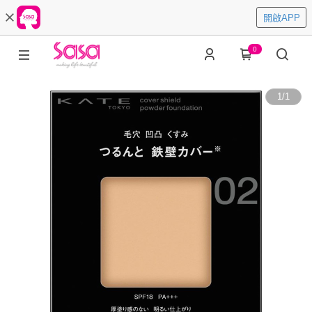
開啟APP
0
1
/
1