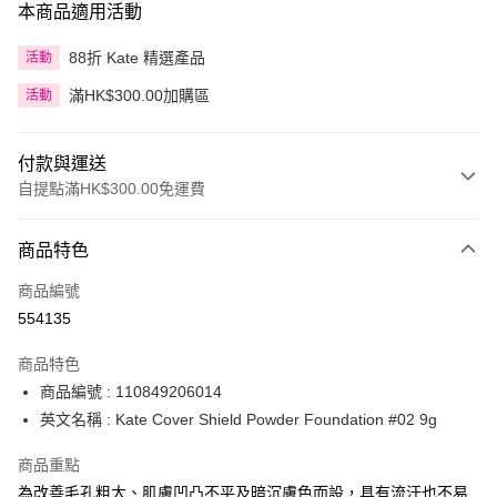
本商品適用活動
88折 Kate 精選產品
活動
滿HK$300.00加購區
活動
付款與運送
自提點滿HK$300.00免運費
付款方式
商品特色
信用卡
商品編號
Apple Pay
554135
AlipayHK
商品特色
PayMe
商品編號 : 110849206014
英文名稱 : Kate Cover Shield Powder Foundation #02 9g
WeChat Pay
商品重點
BoC Pay
為改善毛孔粗大、肌膚凹凸不平及暗沉膚色而設，具有流汗也不易