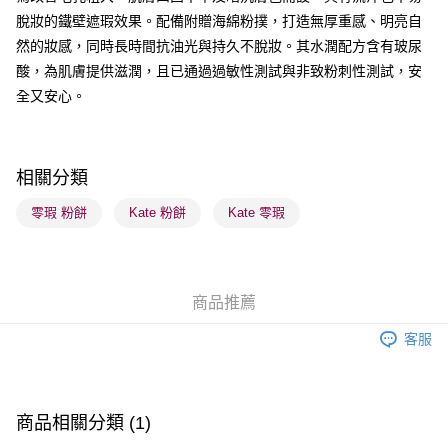
脫妝的鐵壁遮瑕效果。配備附贈海綿粉撲，打造無厚重感、明亮自
送貨方式
然的妝感，同時長時間抗油光與持久不脫妝。其水潤配方含有玻尿
順豐自助櫃 - 確認發貨後1-3個工作天送達
酸，為肌膚提供滋潤，且已通過過敏性測試與非致粉刺性測試，安
每筆HK$65.00，滿HK$300.00或以上免運費
全又安心。
順豐站及營業點 - 確認發貨後1-3個工作天送達
每筆HK$65.00，滿HK$300.00或以上免運費
相關分類
確認發貨後1-3 工作天送達，訂單將隨機分配至SF順豐速運或京東
物流公司進行物流配送
零瑕 粉餅
Kate 粉餅
Kate 零瑕
每筆HK$65.00，滿HK$300.00或以上免運費
(香港門市) 只顯示可選門市。確認發貨後2-5個工作天到店，3天內
取。逾期會取消訂單，並不會安排重寄
商品推薦
每筆HK$20.00，滿HK$100.00或以上免運費
客服
(澳門門市) 只顯示可選門市。確認發貨後2-5個工作天到店，3天內
取。逾期會取消訂單，並不會安排重寄
每筆HK$20.00，滿HK$100.00或以上免運費
商品相關分類 (1)