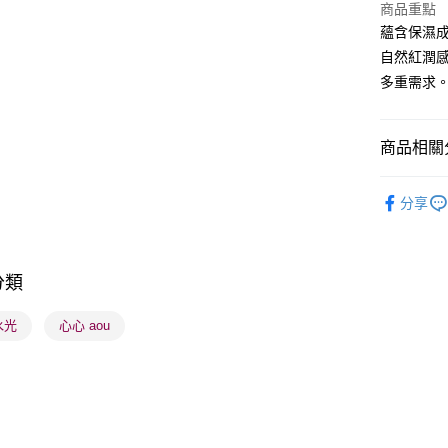
商品重點
WeChat P
蘊含保濕
自然紅潤
BoC Pay
多重需求
送貨方式
商品相關分
順豐自助櫃
潮流彩妝
每筆HK$6
分享
K-Beauty
順豐站及營
每筆HK$6
莎莎獨家
分類
莎莎獨家
確認發貨後
物流公司
 水光
心心 aou
每筆HK$6
(香港門市
取。逾期
每筆HK$2