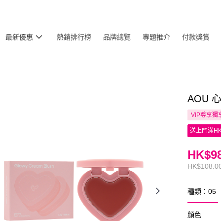
最新優惠
熱銷排行榜
品牌總覽
專題推介
付款獎賞
AOU 心
VIP尊享
獨
送上門滿HK
HK$98
HK$108.0
種類：05
顏色