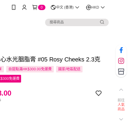
0
中文 (香港)
HKD
心水光胭脂膏 #05 Rosy Cheeks 2.3克
享
自提點滿HK$300.00免運費
國家/地區配送
$300免運費
.00
0
前往
人氣
商品