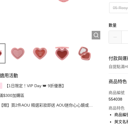
05 Rosy
數量
付款與運
自提點滿HK
適用活動
付款方式
商品特色
【1日限定！VIP Day 👑 9折優惠】
享
信用卡
商品編號
滿$300加購區
554038
Apple Pay
【贈】買2件AOU 精選彩妝即送 AOU迷你心心鏡或棉
商品特色
花糖胭脂掃 1件
AlipayHK
商品編號 
英文名稱：
PayMe