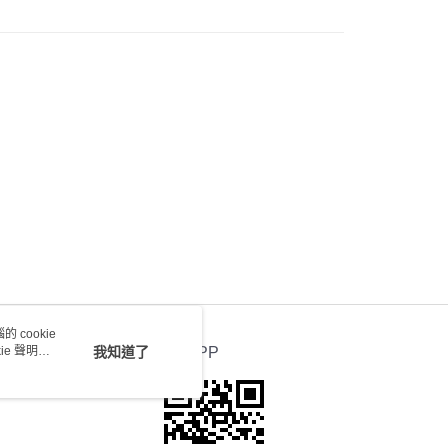
) 只顯示可選門市。確認發貨後2-5個工作天到店，3天內
會取消訂單，並不會安排重寄
0.00，滿HK$100.00或以上免運費
送 - 確認發貨後1-4個工作天送達
運費表
 cookie
e 聲明使
我知道了
官方APP