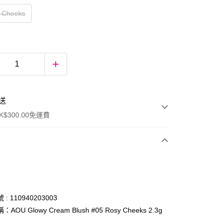
 Cheeks
送
$300.00免運費
: 110940203003
AOU Glowy Cream Blush #05 Rosy Cheeks 2.3g