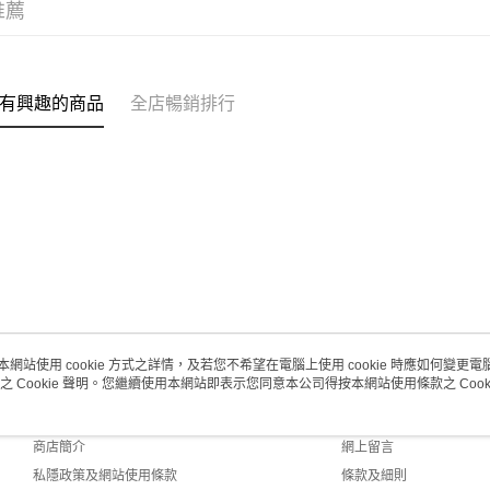
推薦
(澳門門市
取。逾期
每筆HK$2
有興趣的商品
全店暢銷排行
澳門地區配
本網站使用 cookie 方式之詳情，及若您不希望在電腦上使用 cookie 時應如何變更電腦的
之 Cookie 聲明。您繼續使用本網站即表示您同意本公司得按本網站使用條款之 Cooki
關於我們
客戶服務
品牌故事
購物說明
商店簡介
網上留言
私隱政策及網站使用條款
條款及細則