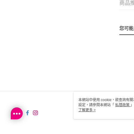
商品
您可能
本網站中使用 cookie，欲查詢有關
設定，請參閱本網站「
私隱政策
」
用 cookie。
了解更多 >