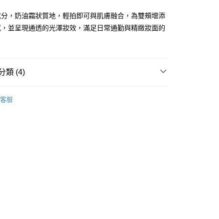
ay
成分，奶油霜狀質地，輕拍即可與肌膚融合，為雙頰增添
感，並呈現通透的光澤妝效，滿足日常通勤與精緻妝面的
。
類 (4)
 - 確認發貨後1-3個工作天送達
面部彩妝
胭脂
5.00，滿HK$300.00或以上免運費
客服
業點 - 確認發貨後1-3個工作天送達
5.00，滿HK$300.00或以上免運費
品牌✨
最新上線
品牌✨
韓系品牌
全部產品
1-3 工作天送達，訂單將隨機分配至SF順豐速運或京東
進行物流配送
5.00，滿HK$300.00或以上免運費
) 只顯示可選門市。確認發貨後2-5個工作天到店，3天內
會取消訂單，並不會安排重寄
0.00，滿HK$100.00或以上免運費