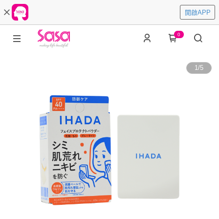
開啟APP
0
1
/
5