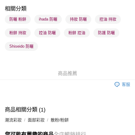
順豐站及營業點 - 確認發貨後1-3個工作天送達
相關分類
每筆HK$65.00，滿HK$300.00或以上免運費
防曬 粉餅
ihada 防曬
持妝 防曬
控油 持妝
確認發貨後1-3 工作天送達，訂單將隨機分配至SF順豐速運或京東
粉餅 持妝
控油 防曬
粉餅 控油
防護 防曬
物流公司進行物流配送
每筆HK$65.00，滿HK$300.00或以上免運費
Shiseido 防曬
(香港門市) 只顯示可選門市。確認發貨後2-5個工作天到店，3天內
取。逾期會取消訂單，並不會安排重寄
每筆HK$20.00，滿HK$100.00或以上免運費
商品推薦
(澳門門市) 只顯示可選門市。確認發貨後2-5個工作天到店，3天內
客服
取。逾期會取消訂單，並不會安排重寄
每筆HK$20.00，滿HK$100.00或以上免運費
澳門地區配送 - 確認發貨後1-4個工作天送達
運費表
商品相關分類 (1)
潮流彩妝
面部彩妝
散粉/粉餅
您可能有興趣的商品
全店暢銷排行