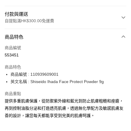
付款與運送
自提點滿HK$300.00免運費
付款方式
商品特色
信用卡
商品編號
Apple Pay
553451
AlipayHK
商品特色
PayMe
商品編號 : 110939609001
英文名稱 : Shiseido Ihada Face Protect Powder 9g
WeChat Pay
商品重點
BoC Pay
提供多重肌膚保護，從防禦紫外線和藍光到防止肌膚粗糙和痤瘡，
再到控制油脂分泌和打造透亮肌膚，透過無化學配方及敏感肌膚友
送貨方式
善的設計，讓您每天都能享受到完美的肌膚呵護。
順豐自助櫃 - 確認發貨後1-3個工作天送達
每筆HK$65.00，滿HK$300.00或以上免運費