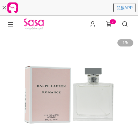
開啟APP
0
1
/
5