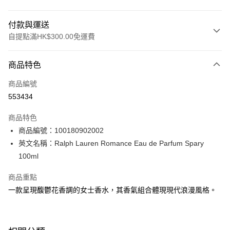
付款與運送
自提點滿HK$300.00免運費
付款方式
商品特色
信用卡
商品編號
Apple Pay
553434
AlipayHK
商品特色
PayMe
商品編號：100180902002
英文名稱：Ralph Lauren Romance Eau de Parfum Spary
WeChat Pay
100ml
BoC Pay
商品重點
一款呈現馥鬱花香調的女士香水，其香氣組合體現現代浪漫風格。
送貨方式
順豐自助櫃 - 確認發貨後1-3個工作天送達
每筆HK$65.00，滿HK$300.00或以上免運費