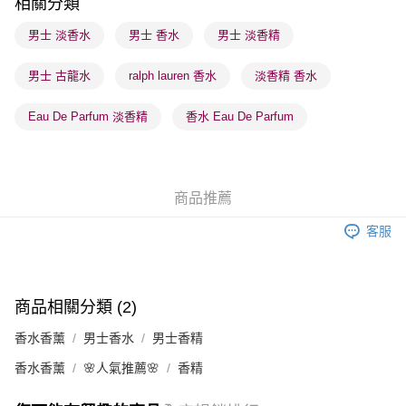
相關分類
順豐站及營業點 - 確認發貨後1-3個工作天送達
男士 淡香水
男士 香水
男士 淡香精
每筆HK$65.00，滿HK$300.00或以上免運費
男士 古龍水
ralph lauren 香水
淡香精 香水
確認發貨後1-3 工作天送達，訂單將隨機分配至SF順豐速運或京東
物流公司進行物流配送
Eau De Parfum 淡香精
香水 Eau De Parfum
每筆HK$65.00，滿HK$300.00或以上免運費
(香港門市) 只顯示可選門市。確認發貨後2-5個工作天到店，3天內
取。逾期會取消訂單，並不會安排重寄
商品推薦
每筆HK$20.00，滿HK$100.00或以上免運費
客服
(澳門門市) 只顯示可選門市。確認發貨後2-5個工作天到店，3天內
取。逾期會取消訂單，並不會安排重寄
每筆HK$20.00，滿HK$100.00或以上免運費
商品相關分類 (2)
香水香薰
男士香水
男士香精
香水香薰
🌸人氣推薦🌸
香精