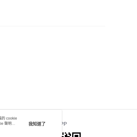
0.00，滿HK$100.00或以上免運費
) 只顯示可選門市。確認發貨後2-5個工作天到店，3天內
會取消訂單，並不會安排重寄
0.00，滿HK$100.00或以上免運費
送 - 確認發貨後1-4個工作天送達
運費表
 cookie
e 聲明使
我知道了
官方APP