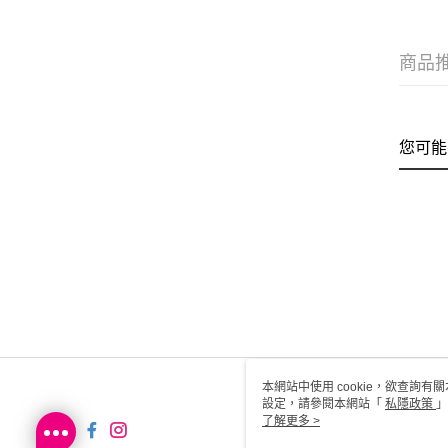
商品
您可能
本網站中使用 cookie，欲查詢有關
設定，請參閱本網站「
私隱政策
」
用 cookie。
了解更多 >