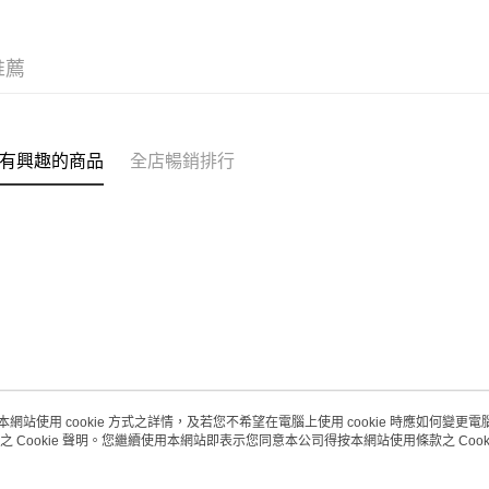
每筆HK$2
(澳門門市
推薦
取。逾期
每筆HK$2
澳門地區配
有興趣的商品
全店暢銷排行
本網站使用 cookie 方式之詳情，及若您不希望在電腦上使用 cookie 時應如何變更電腦的
之 Cookie 聲明。您繼續使用本網站即表示您同意本公司得按本網站使用條款之 Cooki
關於我們
客戶服務
品牌故事
購物說明