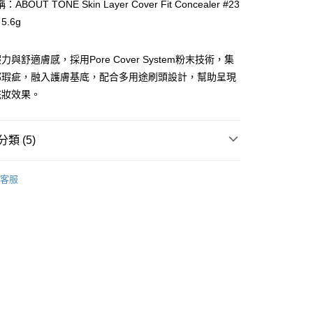
BOUT TONE Skin Layer Cover Fit Concealer #23
 5.6g
ay
與舒適膚感，採用Pore Cover System粉末技術，集
部瑕疵，融入護膚基底，配合多用途刷頭設計，幫助呈現
底妝效果。
 - 確認發貨後1-3個工作天送達
類 (5)
5.00，滿HK$300.00或以上免運費
面部彩妝
遮瑕用品
業點 - 確認發貨後1-3個工作天送達
客服
5.00，滿HK$300.00或以上免運費
品牌✨
最新上線
1-3 工作天送達，訂單將隨機分配至SF順豐速運或京東
品牌✨
韓系品牌
全部產品
進行物流配送
5.00，滿HK$300.00或以上免運費
皇牌成份系列
Ceramides - 皮膚屏障核心
) 只顯示可選門市。確認發貨後2-5個工作天到店，3天內
會取消訂單，並不會安排重寄