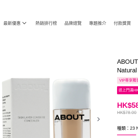
最新優惠
熱銷排行榜
品牌總覽
專題推介
付款獎賞
ABOU
Natura
VIP尊享
獨
送上門滿HK
HK$58
HK$78.00
種類：23 Na