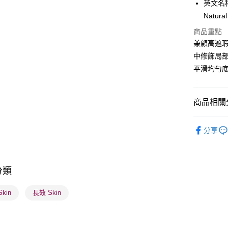
英文名稱：A
PayMe
Natural
WeChat P
商品重點
兼顧高遮瑕力
BoC Pay
中修飾局
平滑均勻
送貨方式
順豐自助櫃
商品相關分
每筆HK$6
潮流彩妝
順豐站及營
分享
K-Beauty
每筆HK$6
莎莎獨家
確認發貨後
分類
莎莎獨家
物流公司
每筆HK$6
護膚保養
kin
長效 Skin
(香港門市
取。逾期