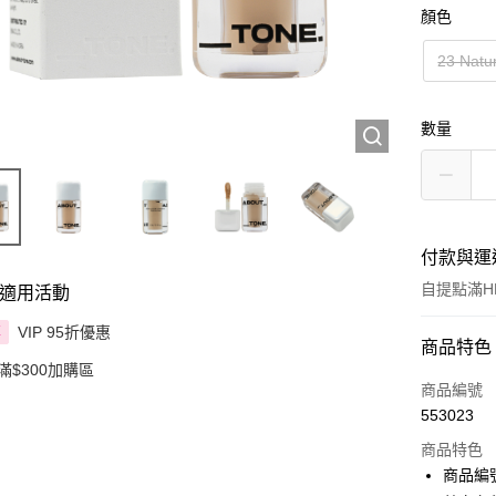
顏色
23 Natu
數量
付款與運
自提點滿HK
適用活動
VIP 95折優惠
享
付款方式
商品特色
滿$300加購區
信用卡
商品編號
553023
Apple Pay
商品特色
AlipayHK
商品編號