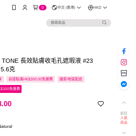
0
中文 (香港)
HKD
T TONE 長效貼膚收毛孔遮瑕液 #23
l 5.6克
享
自提點滿HK$300.00免運費
國家/地區配送
$300免運費
.00
前往
人氣
商品
tural