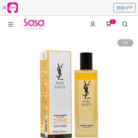
開啟APP
0
1
/
5