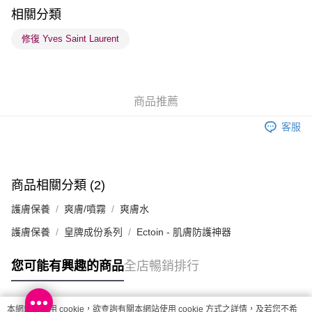
順豐站及營業點 - 確認發貨後1-3個工作天送達
相關分類
每筆HK$65.00，滿HK$300.00或以上免運費
修復 Yves Saint Laurent
確認發貨後1-3 工作天送達，訂單將隨機分配至SF順豐速運或京東
物流公司進行物流配送
每筆HK$65.00，滿HK$300.00或以上免運費
商品推薦
(香港門市) 只顯示可選門市。確認發貨後2-5個工作天到店，3天內
客服
取。逾期會取消訂單，並不會安排重寄
每筆HK$20.00，滿HK$100.00或以上免運費
(澳門門市) 只顯示可選門市。確認發貨後2-5個工作天到店，3天內
商品相關分類 (2)
取。逾期會取消訂單，並不會安排重寄
護膚保養
爽膚/噴霧
爽膚水
每筆HK$20.00，滿HK$100.00或以上免運費
護膚保養
皇牌成份系列
Ectoin - 肌膚防護神器
澳門地區配送 - 確認發貨後1-4個工作天送達
運費表
您可能有興趣的商品
全店暢銷排行
本網站中使用 cookie，欲查詢有關本網站使用 cookie 方式之詳情，及若您不希