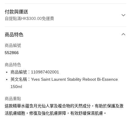
付款與運送
自提點滿HK$300.00免運費
付款方式
商品特色
信用卡
商品編號
Apple Pay
552866
AlipayHK
商品特色
PayMe
商品編號：110987402001
英文名稱：Yves Saint Laurent Stability Reboot Bi-Essence
WeChat Pay
150ml
BoC Pay
商品重點
這款精華水蘊含月光仙人掌及複合物的天然成分，有助於保護及激
送貨方式
活肌膚細胞，修復及強化肌膚屏障，有效舒緩保濕肌膚。
順豐自助櫃 - 確認發貨後1-3個工作天送達
每筆HK$65.00，滿HK$300.00或以上免運費