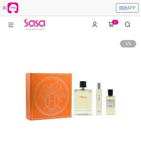
開啟APP
0
1
/
5