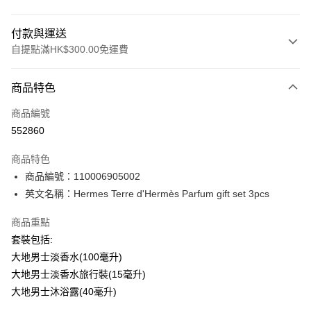
付款與運送
自提點滿HK$300.00免運費
付款方式
商品特色
信用卡
商品編號
Apple Pay
552860
AlipayHK
商品特色
PayMe
商品編號：110006905002
英文名稱：Hermes Terre d'Hermès Parfum gift set 3pcs
WeChat Pay
商品重點
BoC Pay
套裝包括:
大地男士淡香水(100毫升)
送貨方式
大地男士淡香水旅行裝(15毫升)
順豐自助櫃 - 確認發貨後1-3個工作天送達
大地男士沐浴露(40毫升)
每筆HK$65.00，滿HK$300.00或以上免運費