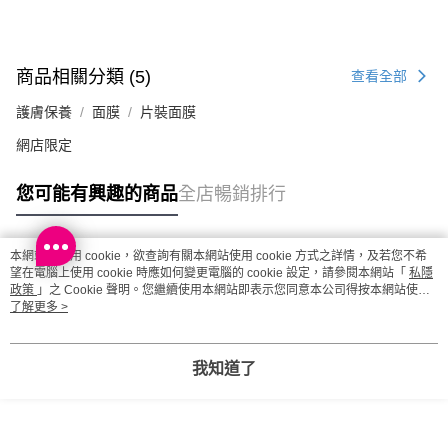
每筆HK$20.00，滿HK$100.00或以上免運費
澳門地區配送 - 確認發貨後1-4個工作天送達
運費表
商品相關分類 (5)
查看全部
護膚保養
面膜
片裝面膜
網店限定
您可能有興趣的商品
全店暢銷排行
本網站中使用 cookie，欲查詢有關本網站使用 cookie 方式之詳情，及若您不希
熱門標籤
望在電腦上使用 cookie 時應如何變更電腦的 cookie 設定，請參閱本網站「
私隱
政策
」之 Cookie 聲明。您繼續使用本網站即表示您同意本公司得按本網站使用
條款之 Cookie 聲明使用 cookie。
了解更多 >
熱銷排行
最新商品
人氣推薦
我知道了