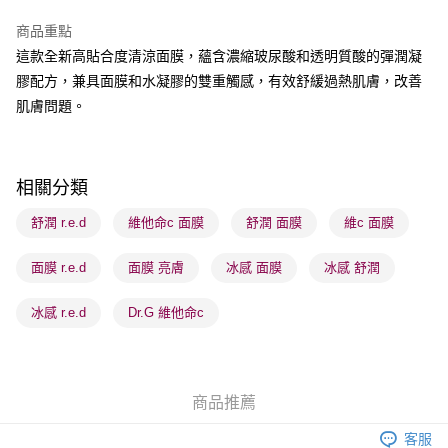
商品重點
BoC Pay
這款全新高貼合度清涼面膜，蘊含濃縮玻尿酸和透明質酸的彈潤凝
膠配方，兼具面膜和水凝膠的雙重觸感，有效舒緩過熱肌膚，改善
送貨方式
肌膚問題。
順豐自助櫃 - 確認發貨後1-3個工作天送達
每筆HK$65.00，滿HK$300.00或以上免運費
順豐站及營業點 - 確認發貨後1-3個工作天送達
相關分類
每筆HK$65.00，滿HK$300.00或以上免運費
舒潤 r.e.d
維他命c 面膜
舒潤 面膜
維c 面膜
確認發貨後1-3 工作天送達，訂單將隨機分配至SF順豐速運或京東
面膜 r.e.d
面膜 亮膚
冰感 面膜
冰感 舒潤
物流公司進行物流配送
每筆HK$65.00，滿HK$300.00或以上免運費
冰感 r.e.d
Dr.G 維他命c
(香港門市) 只顯示可選門市。確認發貨後2-5個工作天到店，3天內
取。逾期會取消訂單，並不會安排重寄
每筆HK$20.00，滿HK$100.00或以上免運費
商品推薦
(澳門門市) 只顯示可選門市。確認發貨後2-5個工作天到店，3天內
客服
取。逾期會取消訂單，並不會安排重寄