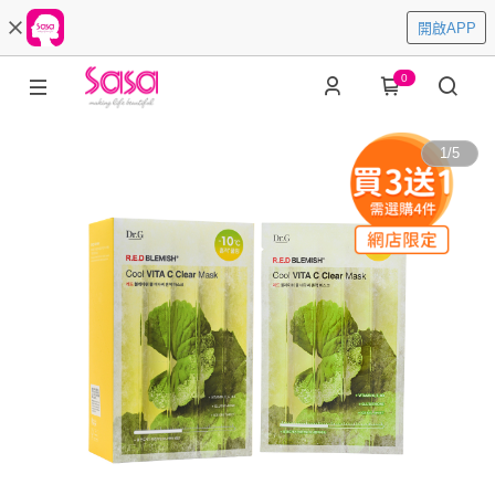
開啟APP
0
1
/
5