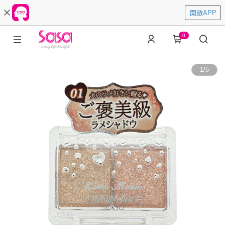
開啟APP
0
1
/
5