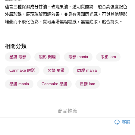
BoC Pay
蘊含三種保濕成分甘油、玫瑰果油、透明質酸鈉。融合高強度銀色
外層珍珠，展現璀璨閃耀效果，並具有濕潤閃光感。可與其他眼影
送貨方式
堆疊而不淡化色彩。質地柔滑無粗糙感，無需底妝，貼合持久。
順豐自助櫃 - 確認發貨後1-3個工作天送達
每筆HK$65.00，滿HK$300.00或以上免運費
順豐站及營業點 - 確認發貨後1-3個工作天送達
相關分類
每筆HK$65.00，滿HK$300.00或以上免運費
星鑽 眼影
眼影 閃爍
眼影 mania
眼影 lam
確認發貨後1-3 工作天送達，訂單將隨機分配至SF順豐速運或京東
Canmake 眼影
閃爍 星鑽
閃爍 mania
物流公司進行物流配送
每筆HK$65.00，滿HK$300.00或以上免運費
星鑽 mania
Canmake 星鑽
星鑽 lam
(香港門市) 只顯示可選門市。確認發貨後2-5個工作天到店，3天內
取。逾期會取消訂單，並不會安排重寄
每筆HK$20.00，滿HK$100.00或以上免運費
商品推薦
(澳門門市) 只顯示可選門市。確認發貨後2-5個工作天到店，3天內
客服
取。逾期會取消訂單，並不會安排重寄
每筆HK$20.00，滿HK$100.00或以上免運費