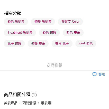
順豐站及營業點 - 確認發貨後1-3個工作天送達
每筆HK$65.00，滿HK$300.00或以上免運費
相關分類
確認發貨後1-3 工作天送達，訂單將隨機分配至SF順豐速運或京東
鎖色 護髮素
修護 護髮素
護髮素 Color
物流公司進行物流配送
Treatment 護髮素
鎖色 修護
鎖色 安蒂
每筆HK$65.00，滿HK$300.00或以上免運費
(香港門市) 只顯示可選門市。確認發貨後2-5個工作天到店，3天內
花子 修護
修護 安蒂
安蒂 花子
花子 鎖色
取。逾期會取消訂單，並不會安排重寄
每筆HK$20.00，滿HK$100.00或以上免運費
(澳門門市) 只顯示可選門市。確認發貨後2-5個工作天到店，3天內
商品推薦
取。逾期會取消訂單，並不會安排重寄
客服
每筆HK$20.00，滿HK$100.00或以上免運費
澳門地區配送 - 確認發貨後1-4個工作天送達
運費表
商品相關分類 (1)
美髮產品
頭髮清潔
護髮素