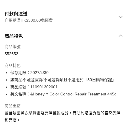
付款與運送
自提點滿HK$300.00免運費
付款方式
商品特色
信用卡
商品編號
Apple Pay
552652
AlipayHK
商品特色
PayMe
保存期限：2027/4/30
該商品不可退換貨/不可退貨類且不適用於「30日購物保證」
WeChat Pay
商品編號：110901302001
BoC Pay
英文名稱：&Honey Y Color Control Repair Treatment 445g
商品重點
送貨方式
蘊含法國薰衣草蜂蜜及亮澤護色成分，有助於增強秀髮的自然光澤
順豐自助櫃 - 確認發貨後1-3個工作天送達
和亮度。
每筆HK$65.00，滿HK$300.00或以上免運費