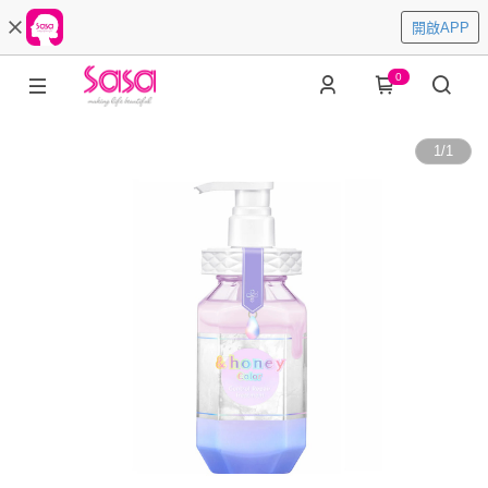
開啟APP
0
1
/
1