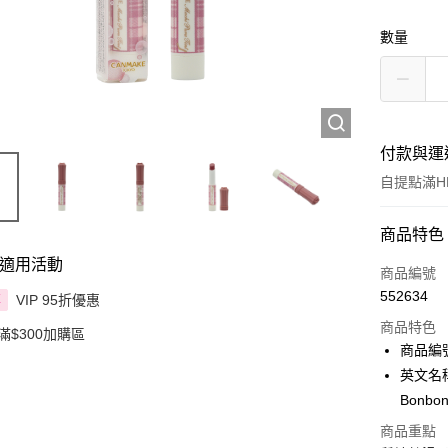
數量
付款與運
自提點滿HK
付款方式
商品特色
適用活動
信用卡
商品編號
552634
VIP 95折優惠
享
Apple Pay
商品特色
滿$300加購區
AlipayHK
商品編號
英文名稱：C
PayMe
Bonbon
WeChat P
商品重點