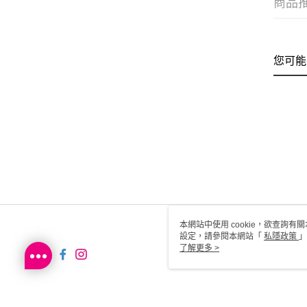
商品
您可能
本網站中使用 cookie，欲查詢有關
設定，請參閱本網站「
私隱政策
」
用 cookie。
了解更多 >