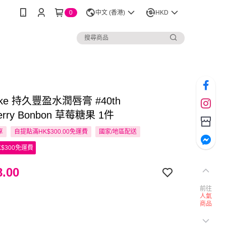
0
中文 (香港)
HKD
ake 持久豐盈水潤唇膏 #40th
berry Bonbon 草莓糖果 1件
享
自提點滿HK$300.00免運費
國家/地區配送
$300免運費
.00
前往
人氣
商品