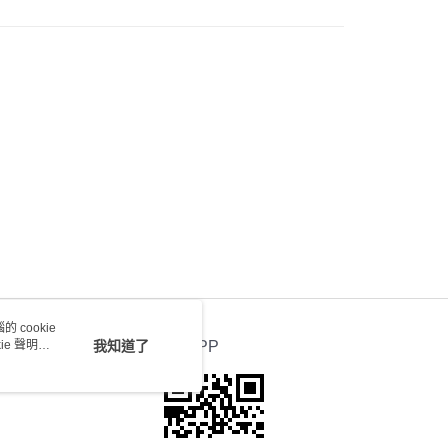
0.00，滿HK$100.00或以上免運費
送 - 確認發貨後1-4個工作天送達
運費表
 cookie
e 聲明使
我知道了
官方APP