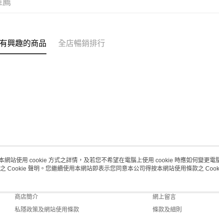
推薦
每筆HK$2
澳門地區配
有興趣的商品
全店暢銷排行
本網站使用 cookie 方式之詳情，及若您不希望在電腦上使用 cookie 時應如何變更電腦的
之 Cookie 聲明。您繼續使用本網站即表示您同意本公司得按本網站使用條款之 Cooki
關於我們
客戶服務
品牌故事
購物說明
商店簡介
網上留言
私隱政策及網站使用條款
條款及細則