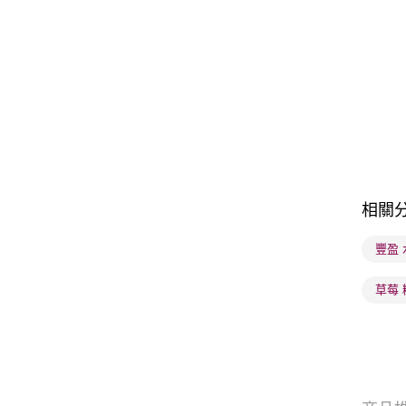
相關
豐盈
草莓 