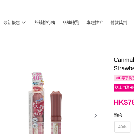
最新優惠
熱銷排行榜
品牌總覽
專題推介
付款獎賞
Canm
Straw
VIP尊享
獨
送上門滿HK
HK$78
顏色
40th