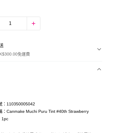
送
$300.00免運費
：110350005042
anmake Muchi Puru Tint #40th Strawberry
 1pc
ay