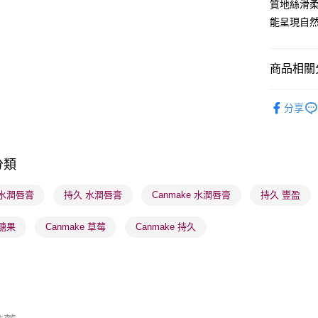
質地絲滑
BoC Pay
能呈現自
送貨方式
商品相關分
順豐自助櫃
潮流彩妝
每筆HK$6
分享
順豐站及營
每筆HK$6
分類
確認發貨後
物流公司
 水潤唇膏
持久 水潤唇膏
Canmake 水潤唇膏
持久 豐盈
每筆HK$6
糖果
Canmake 草莓
Canmake 持久
(香港門市
取。逾期
每筆HK$2
(澳門門市
取。逾期