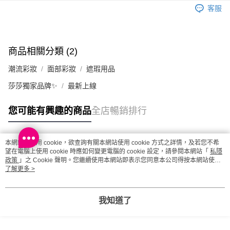
每筆HK$20.00，滿HK$100.00或以上免運費
客服
澳門地區配送 - 確認發貨後1-4個工作天送達
運費表
商品相關分類 (2)
潮流彩妝
面部彩妝
遮瑕用品
莎莎獨家品牌✨
最新上線
您可能有興趣的商品
全店暢銷排行
本網站中使用 cookie，欲查詢有關本網站使用 cookie 方式之詳情，及若您不希
熱門標籤
望在電腦上使用 cookie 時應如何變更電腦的 cookie 設定，請參閱本網站「
私隱
政策
」之 Cookie 聲明。您繼續使用本網站即表示您同意本公司得按本網站使用
條款之 Cookie 聲明使用 cookie。
了解更多 >
熱銷排行
最新商品
人氣推薦
我知道了