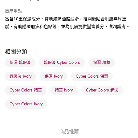
BoC Pay
商品重點
富含10重保濕成分，質地如奶油般絲滑，推開後貼合肌膚無厚重
送貨方式
感，有助隱匿瑕疵和色點等，並為肌膚提供豐富養分，滋潤護膚。
順豐自助櫃 - 確認發貨後1-3個工作天送達
每筆HK$65.00，滿HK$300.00或以上免運費
順豐站及營業點 - 確認發貨後1-3個工作天送達
相關分類
每筆HK$65.00，滿HK$300.00或以上免運費
保濕 遮瑕液
遮瑕液 Cyber Colors
保濕 精華
確認發貨後1-3 工作天送達，訂單將隨機分配至SF順豐速運或京東
遮瑕液 Ivory
保濕 Ivory
Cyber Colors 保濕
物流公司進行物流配送
每筆HK$65.00，滿HK$300.00或以上免運費
Cyber Colors 精華
精華 Ivory
Cyber Colors 超漾
(香港門市) 只顯示可選門市。確認發貨後2-5個工作天到店，3天內
取。逾期會取消訂單，並不會安排重寄
Cyber Colors Ivory
每筆HK$20.00，滿HK$100.00或以上免運費
(澳門門市) 只顯示可選門市。確認發貨後2-5個工作天到店，3天內
取。逾期會取消訂單，並不會安排重寄
商品推薦