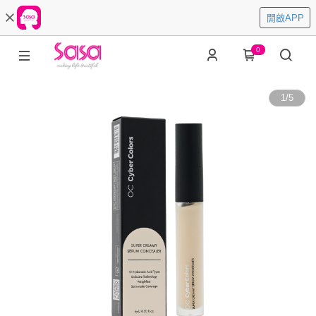
開啟APP
0
1
/
5