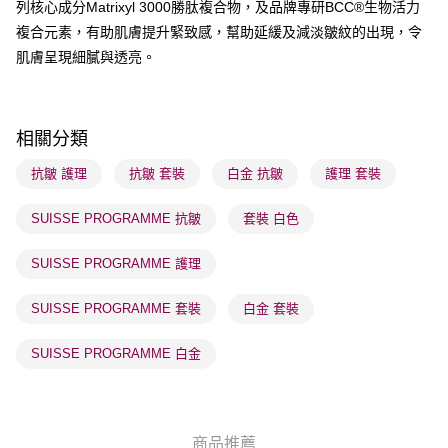
列核心成分Matrixyl 3000勝肽複合物，及品牌專研BCC®生物活力
順豐自助櫃 - 確認發貨後1-3個工作天送達
複合元素，有助肌膚提升緊致感，幫助延緩及減淡皺紋的出現，令
每筆HK$65.00，滿HK$300.00或以上免運費
肌膚呈現細膩與透亮。
順豐站及營業點 - 確認發貨後1-3個工作天送達
每筆HK$65.00，滿HK$300.00或以上免運費
相關分類
確認發貨後1-3 工作天送達，訂單將隨機分配至SF順豐速運或京東
物流公司進行物流配送
抗皺 護理
抗皺 套裝
白金 抗皺
護理 套裝
每筆HK$65.00，滿HK$300.00或以上免運費
SUISSE PROGRAMME 抗皺
套裝 白色
(香港門市) 只顯示可選門市。確認發貨後2-5個工作天到店，3天內
取。逾期會取消訂單，並不會安排重寄
SUISSE PROGRAMME 護理
每筆HK$20.00，滿HK$100.00或以上免運費
SUISSE PROGRAMME 套裝
白金 套裝
(澳門門市) 只顯示可選門市。確認發貨後2-5個工作天到店，3天內
取。逾期會取消訂單，並不會安排重寄
SUISSE PROGRAMME 白金
每筆HK$20.00，滿HK$100.00或以上免運費
澳門地區配送 - 確認發貨後1-4個工作天送達
運費表
商品推薦