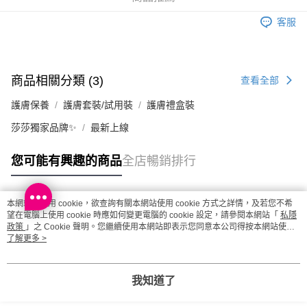
客服
商品相關分類 (3)
查看全部
護膚保養
護膚套裝/試用裝
護膚禮盒裝
莎莎獨家品牌✨
最新上線
您可能有興趣的商品
全店暢銷排行
本網站中使用 cookie，欲查詢有關本網站使用 cookie 方式之詳情，及若您不希
熱門標籤
望在電腦上使用 cookie 時應如何變更電腦的 cookie 設定，請參閱本網站「
私隱
政策
」之 Cookie 聲明。您繼續使用本網站即表示您同意本公司得按本網站使用
條款之 Cookie 聲明使用 cookie。
了解更多 >
熱銷排行
最新商品
人氣推薦
我知道了