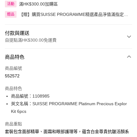
滿HK$300.00加購區
活動
【贈】購買SUISSE PROGRAMME精選產品淨值滿指定金
贈品
額即送 贈品1件
付款與運送
自提點滿HK$300.00免運費
付款方式
商品特色
信用卡
商品編號
Apple Pay
552572
AlipayHK
商品特色
PayMe
商品編號：1108985
英文名稱：SUISSE PROGRAMME Platinum Precious Explor
WeChat Pay
Kit 6pcs
BoC Pay
商品重點
套裝包含面部精華、面霜和眼部護理等，蘊含白金尊貴抗皺活顏系
送貨方式