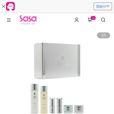
開啟APP
0
1
/
5