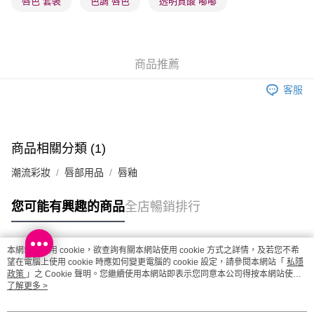
唇色 套裝
色調 唇色
透明質酸 嘟嘟
每筆HK$20.00，滿HK$100.00或以上免運費
澳門地區配送 - 確認發貨後1-4個工作天送達
運費表
商品推薦
客服
商品相關分類 (1)
潮流彩妝
唇部用品
唇釉
您可能有興趣的商品
全店暢銷排行
本網站中使用 cookie，欲查詢有關本網站使用 cookie 方式之詳情，及若您不希
熱門標籤
望在電腦上使用 cookie 時應如何變更電腦的 cookie 設定，請參閱本網站「
私隱
政策
」之 Cookie 聲明。您繼續使用本網站即表示您同意本公司得按本網站使用
條款之 Cookie 聲明使用 cookie。
了解更多 >
熱銷排行
最新商品
人氣推薦