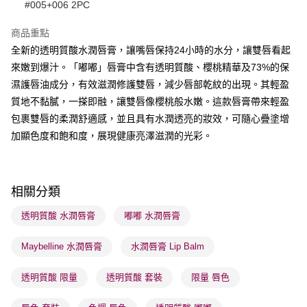
#005+006 2PC
BoC Pay
商品重點
全新的透明質酸水潤唇膏，讓嘴唇保持24小時的水分，讓雙唇看起
送貨方式
來嫩到爆汁。「嘟嘟」唇膏中含有透明質酸、櫻桃精華及73%的保
順豐自助櫃 - 確認發貨後1-3個工作天送達
濕護唇油成分，有效滋潤修護雙唇，減少唇部乾紋的出現。其輕盈
每筆HK$65.00，滿HK$300.00或以上免運費
質地不黏膩，一搽即融，讓雙唇像櫻桃般水嫩。這款唇膏帶來輕盈
順豐站及營業點 - 確認發貨後1-3個工作天送達
包裹雙唇的柔潤舒適感，並且具有水潤透亮的妝效，可隨心疊塗增
加顯色度和飽和度，展現健康亮澤滋潤的光彩。
每筆HK$65.00，滿HK$300.00或以上免運費
確認發貨後1-3 工作天送達，訂單將隨機分配至SF順豐速運或京東
物流公司進行物流配送
相關分類
每筆HK$65.00，滿HK$300.00或以上免運費
透明質酸 水潤唇膏
嘟嘟 水潤唇膏
(香港門市) 只顯示可選門市。確認發貨後2-5個工作天到店，3天內
取。逾期會取消訂單，並不會安排重寄
Maybelline 水潤唇膏
水潤唇膏 Lip Balm
每筆HK$20.00，滿HK$100.00或以上免運費
透明質酸 限量
透明質酸 套裝
限量 唇色
(澳門門市) 只顯示可選門市。確認發貨後2-5個工作天到店，3天內
取。逾期會取消訂單，並不會安排重寄