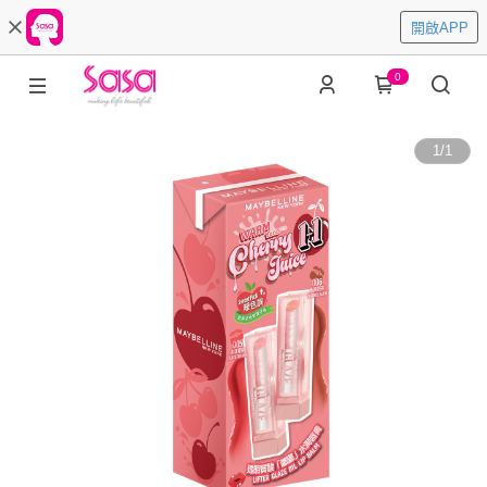
開啟APP
0
1
/
1