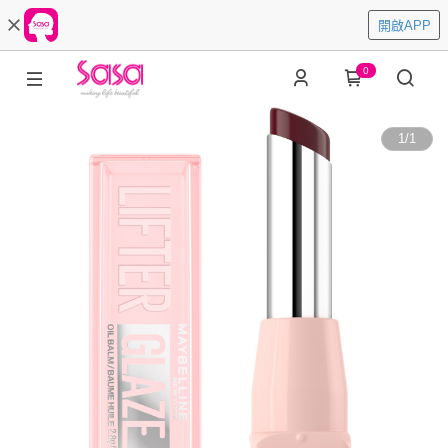
開啟APP
0
1
/
1