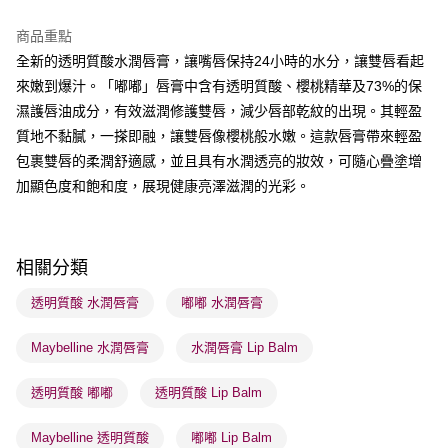
BoC Pay
商品重點
全新的透明質酸水潤唇膏，讓嘴唇保持24小時的水分，讓雙唇看起
送貨方式
來嫩到爆汁。「嘟嘟」唇膏中含有透明質酸、櫻桃精華及73%的保
順豐自助櫃 - 確認發貨後1-3個工作天送達
濕護唇油成分，有效滋潤修護雙唇，減少唇部乾紋的出現。其輕盈
每筆HK$65.00，滿HK$300.00或以上免運費
質地不黏膩，一搽即融，讓雙唇像櫻桃般水嫩。這款唇膏帶來輕盈
順豐站及營業點 - 確認發貨後1-3個工作天送達
包裹雙唇的柔潤舒適感，並且具有水潤透亮的妝效，可隨心疊塗增
加顯色度和飽和度，展現健康亮澤滋潤的光彩。
每筆HK$65.00，滿HK$300.00或以上免運費
確認發貨後1-3 工作天送達，訂單將隨機分配至SF順豐速運或京東
物流公司進行物流配送
相關分類
每筆HK$65.00，滿HK$300.00或以上免運費
透明質酸 水潤唇膏
嘟嘟 水潤唇膏
(香港門市) 只顯示可選門市。確認發貨後2-5個工作天到店，3天內
取。逾期會取消訂單，並不會安排重寄
Maybelline 水潤唇膏
水潤唇膏 Lip Balm
每筆HK$20.00，滿HK$100.00或以上免運費
透明質酸 嘟嘟
透明質酸 Lip Balm
(澳門門市) 只顯示可選門市。確認發貨後2-5個工作天到店，3天內
取。逾期會取消訂單，並不會安排重寄
Maybelline 透明質酸
嘟嘟 Lip Balm