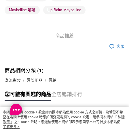
每筆HK$20.00，滿HK$100.00或以上免運費
Maybelline 嘟嘟
Lip Balm Maybelline
澳門地區配送 - 確認發貨後1-4個工作天送達
運費表
商品推薦
客服
商品相關分類 (1)
潮流彩妝
唇部用品
唇釉
您可能有興趣的商品
全店暢銷排行
本網站中使用 cookie，欲查詢有關本網站使用 cookie 方式之詳情，及若您不希
熱門標籤
望在電腦上使用 cookie 時應如何變更電腦的 cookie 設定，請參閱本網站「
私隱
政策
」之 Cookie 聲明。您繼續使用本網站即表示您同意本公司得按本網站使用
條款之 Cookie 聲明使用 cookie。
了解更多 >
熱銷排行
最新商品
人氣推薦