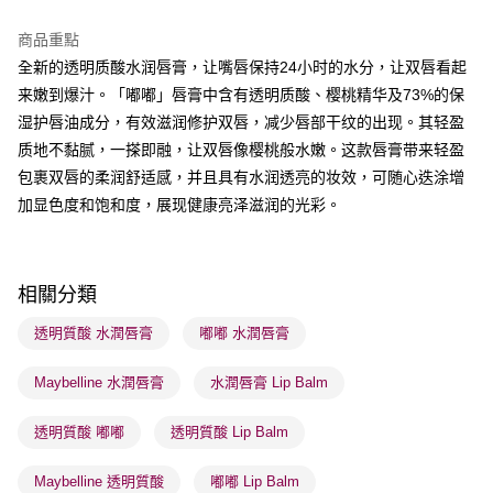
BoC Pay
商品重點
全新的透明质酸水润唇膏，让嘴唇保持24小时的水分，让双唇看起
送貨方式
来嫩到爆汁。「嘟嘟」唇膏中含有透明质酸、樱桃精华及73%的保
順豐自助櫃 - 確認發貨後1-3個工作天送達
湿护唇油成分，有效滋润修护双唇，减少唇部干纹的出现。其轻盈
每筆HK$65.00，滿HK$300.00或以上免運費
质地不黏腻，一搽即融，让双唇像樱桃般水嫩。这款唇膏带来轻盈
順豐站及營業點 - 確認發貨後1-3個工作天送達
包裹双唇的柔润舒适感，并且具有水润透亮的妆效，可随心迭涂增
加显色度和饱和度，展现健康亮泽滋润的光彩。
每筆HK$65.00，滿HK$300.00或以上免運費
確認發貨後1-3 工作天送達，訂單將隨機分配至SF順豐速運或京東
物流公司進行物流配送
相關分類
每筆HK$65.00，滿HK$300.00或以上免運費
透明質酸 水潤唇膏
嘟嘟 水潤唇膏
(香港門市) 只顯示可選門市。確認發貨後2-5個工作天到店，3天內
取。逾期會取消訂單，並不會安排重寄
Maybelline 水潤唇膏
水潤唇膏 Lip Balm
每筆HK$20.00，滿HK$100.00或以上免運費
透明質酸 嘟嘟
透明質酸 Lip Balm
(澳門門市) 只顯示可選門市。確認發貨後2-5個工作天到店，3天內
取。逾期會取消訂單，並不會安排重寄
Maybelline 透明質酸
嘟嘟 Lip Balm