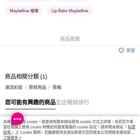
每筆HK$20.00，滿HK$100.00或以上免運費
Maybelline 嘟嘟
Lip Balm Maybelline
澳門地區配送 - 確認發貨後1-4個工作天送達
運費表
商品推薦
客服
商品相關分類 (1)
潮流彩妝
唇部用品
唇釉
您可能有興趣的商品
全店暢銷排行
本網站中使用 cookie，欲查詢有關本網站使用 cookie 方式之詳情，及若您不希
熱門標籤
望在電腦上使用 cookie 時應如何變更電腦的 cookie 設定，請參閱本網站「
私隱
政策
」之 Cookie 聲明。您繼續使用本網站即表示您同意本公司得按本網站使用
條款之 Cookie 聲明使用 cookie。
了解更多 >
熱銷排行
最新商品
人氣推薦