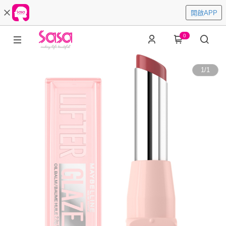
開啟APP
0
1
/
1