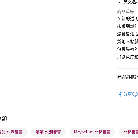
英文名稱：M
PayMe
商品重點
WeChat P
全新的透
來嫩到爆
BoC Pay
濕護唇油
質地不黏
送貨方式
包裹雙唇
加顯色度
順豐自助櫃
每筆HK$6
商品相關分
順豐站及營
每筆HK$6
潮流彩妝
分享
確認發貨後
物流公司
每筆HK$6
分類
(香港門市
質酸 水潤唇膏
嘟嘟 水潤唇膏
Maybelline 水潤唇膏
水潤唇膏 
取。逾期