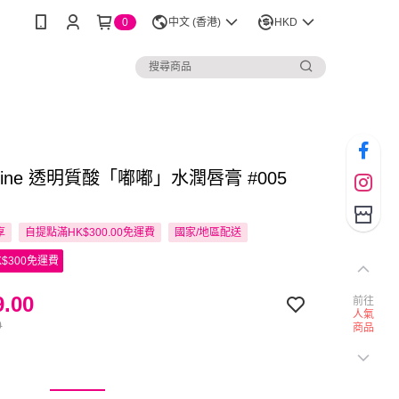
0
中文 (香港)
HKD
elline 透明質酸「嘟嘟」水潤唇膏 #005
享
自提點滿HK$300.00免運費
國家/地區配送
$300免運費
.00
前往
人氣
0
商品