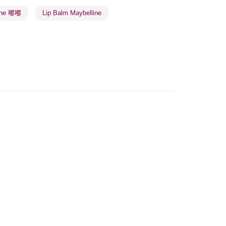
0.00，滿HK$100.00或以上免運費
ine 嘟嘟
Lip Balm Maybelline
) 只顯示可選門市。確認發貨後2-5個工作天到店，3天內
會取消訂單，並不會安排重寄
0.00，滿HK$100.00或以上免運費
送 - 確認發貨後1-4個工作天送達
運費表