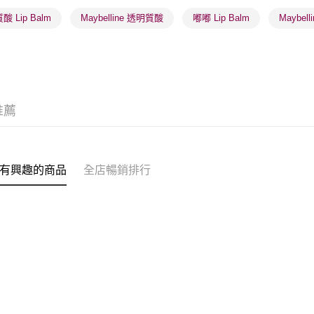
每筆HK$2
 Lip Balm
Maybelline 透明質酸
嘟嘟 Lip Balm
Maybell
(澳門門市
取。逾期
每筆HK$2
澳門地區配
推薦
有興趣的商品
全店暢銷排行