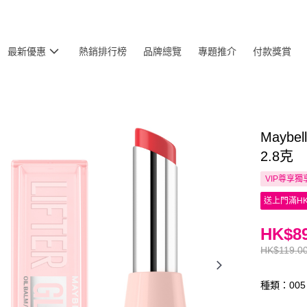
最新優惠
熱銷排行榜
品牌總覽
專題推介
付款獎賞
Mayb
2.8克
VIP尊享
獨
送上門滿HK
HK$89
HK$119.0
種類：005