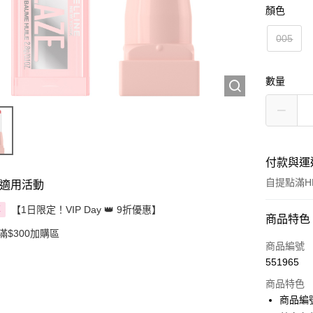
顏色
005
數量
付款與運
自提點滿HK
適用活動
【1日限定！VIP Day 👑 9折優惠】
享
付款方式
商品特色
滿$300加購區
信用卡
商品編號
551965
Apple Pay
商品特色
AlipayHK
商品編號