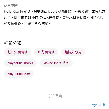
BoC Pay
商品重點
Hello Kitty 限定款。只需Shark up 5秒將高顯色唇彩及鎖色成膜配方
送貨方式
混合，即可擁有16小時持久水光唇妝，質地水潤不黏膩。同昤抗沾
順豐自助櫃 - 確認發貨後1-3個工作天送達
杯及抗暈染，用後可放心吃喝。
每筆HK$65.00，滿HK$300.00或以上免運費
順豐站及營業點 - 確認發貨後1-3個工作天送達
每筆HK$65.00，滿HK$300.00或以上免運費
相關分類
確認發貨後1-3 工作天送達，訂單將隨機分配至SF順豐速運或京東
超持久 唇膏液
水光 唇膏液
超持久 水光
物流公司進行物流配送
Maybelline 唇膏液
Maybelline 超持久
每筆HK$65.00，滿HK$300.00或以上免運費
(香港門市) 只顯示可選門市。確認發貨後2-5個工作天到店，3天內
Maybelline 水光
取。逾期會取消訂單，並不會安排重寄
每筆HK$20.00，滿HK$100.00或以上免運費
(澳門門市) 只顯示可選門市。確認發貨後2-5個工作天到店，3天內
商品推薦
取。逾期會取消訂單，並不會安排重寄
客服
每筆HK$20.00，滿HK$100.00或以上免運費