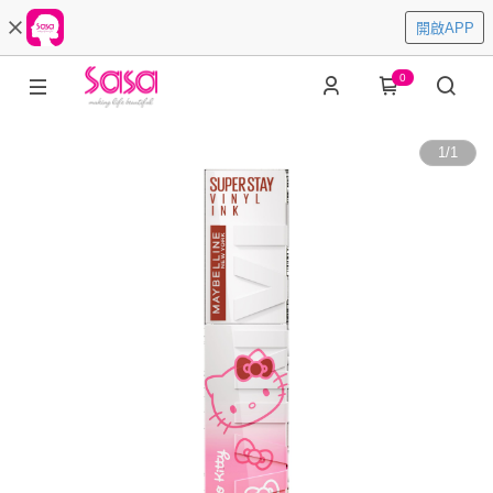
開啟APP
0
1
/
1