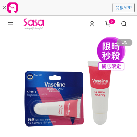
開啟APP
0
1
/
5