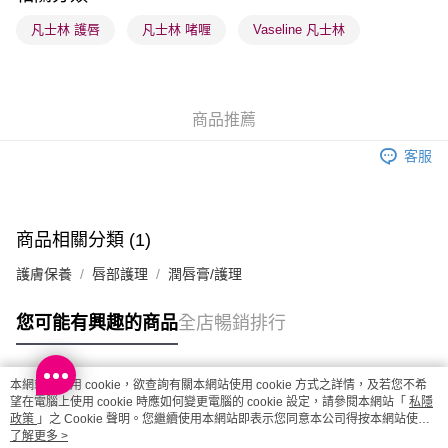
每筆HK$65.00，滿HK$300.00或以上免運費
凡士林 護唇
凡士林 啫喱
Vaseline 凡士林
確認發貨後1-3 工作天送達，訂單將隨機分配至SF順豐速運或京東
物流公司進行物流配送
每筆HK$65.00，滿HK$300.00或以上免運費
商品推薦
(香港門市) 只顯示可選門市。確認發貨後2-5個工作天到店，3天內
客服
取。逾期會取消訂單，並不會安排重寄
每筆HK$20.00，滿HK$100.00或以上免運費
(澳門門市) 只顯示可選門市。確認發貨後2-5個工作天到店，3天內
商品相關分類 (1)
取。逾期會取消訂單，並不會安排重寄
護膚保養
唇部護理
潤唇膏/護理
每筆HK$20.00，滿HK$100.00或以上免運費
澳門地區配送 - 確認發貨後1-4個工作天送達
運費表
您可能有興趣的商品
全店暢銷排行
本網站中使用 cookie，欲查詢有關本網站使用 cookie 方式之詳情，及若您不希
熱門標籤
望在電腦上使用 cookie 時應如何變更電腦的 cookie 設定，請參閱本網站「
私隱
政策
」之 Cookie 聲明。您繼續使用本網站即表示您同意本公司得按本網站使用
條款之 Cookie 聲明使用 cookie。
了解更多 >
熱銷排行
最新商品
人氣推薦