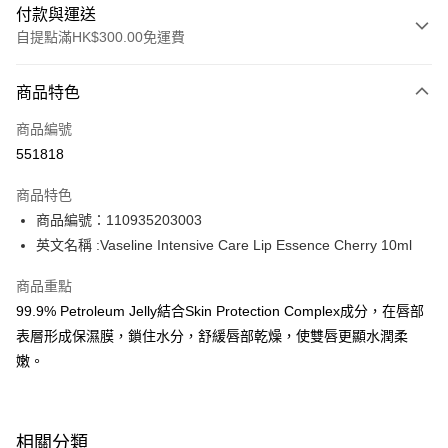
付款與運送
自提點滿HK$300.00免運費
付款方式
商品特色
信用卡
商品編號
Apple Pay
551818
AlipayHK
商品特色
PayMe
商品編號：110935203003
英文名稱 :Vaseline Intensive Care Lip Essence Cherry 10ml
WeChat Pay
商品重點
BoC Pay
99.9% Petroleum Jelly結合Skin Protection Complex成分，在唇部
表層形成保濕膜，鎖住水分，舒緩唇部乾燥，使雙唇更顯水潤柔
送貨方式
嫩。
順豐自助櫃 - 確認發貨後1-3個工作天送達
每筆HK$65.00，滿HK$300.00或以上免運費
順豐站及營業點 - 確認發貨後1-3個工作天送達
相關分類