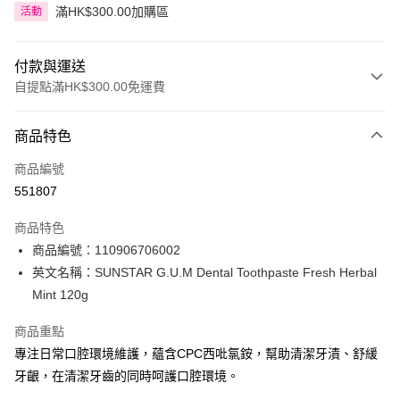
滿HK$300.00加購區
活動
付款與運送
自提點滿HK$300.00免運費
付款方式
商品特色
信用卡
商品編號
Apple Pay
551807
AlipayHK
商品特色
PayMe
商品編號：110906706002
英文名稱：SUNSTAR G.U.M Dental Toothpaste Fresh Herbal
WeChat Pay
Mint 120g
BoC Pay
商品重點
專注日常口腔環境維護，蘊含CPC西吡氯銨，幫助清潔牙漬、舒緩
送貨方式
牙齦，在清潔牙齒的同時呵護口腔環境。
順豐自助櫃 - 確認發貨後1-3個工作天送達