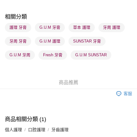
每筆HK$65.00，滿HK$300.00或以上免運費
順豐站及營業點 - 確認發貨後1-3個工作天送達
相關分類
每筆HK$65.00，滿HK$300.00或以上免運費
護理 牙膏
G.U.M 牙膏
草本 護理
牙周 護理
確認發貨後1-3 工作天送達，訂單將隨機分配至SF順豐速運或京東
牙周 牙膏
G.U.M 護理
SUNSTAR 牙膏
物流公司進行物流配送
每筆HK$65.00，滿HK$300.00或以上免運費
G.U.M 牙周
Fresh 牙膏
G.U.M SUNSTAR
(香港門市) 只顯示可選門市。確認發貨後2-5個工作天到店，3天內
取。逾期會取消訂單，並不會安排重寄
每筆HK$20.00，滿HK$100.00或以上免運費
商品推薦
(澳門門市) 只顯示可選門市。確認發貨後2-5個工作天到店，3天內
客服
取。逾期會取消訂單，並不會安排重寄
每筆HK$20.00，滿HK$100.00或以上免運費
澳門地區配送 - 確認發貨後1-4個工作天送達
運費表
商品相關分類 (1)
個人護理
口腔護理
牙齒護理