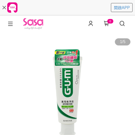
開啟APP
0
1
/
5