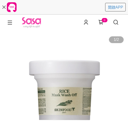
開啟APP
0
1
/
2