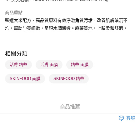
WeChat Pay
商品重點
BoC Pay
臻選大米配方，高品質原料有效淨澈角質污垢，改善肌膚暗沉不
均，幫助勻亮細嫩，呈現水潤通透。麻薯質地，上臉柔和舒適。
送貨方式
順豐自助櫃 - 確認發貨後1-3個工作天送達
每筆HK$65.00，滿HK$300.00或以上免運費
相關分類
順豐站及營業點 - 確認發貨後1-3個工作天送達
活膚 精華
活膚 面膜
精華 面膜
每筆HK$65.00，滿HK$300.00或以上免運費
SKINFOOD 面膜
SKINFOOD 精華
確認發貨後1-3 工作天送達，訂單將隨機分配至SF順豐速運或京東
物流公司進行物流配送
每筆HK$65.00，滿HK$300.00或以上免運費
商品推薦
(香港門市) 只顯示可選門市。確認發貨後2-5個工作天到店，3天內
取。逾期會取消訂單，並不會安排重寄
客服
每筆HK$20.00，滿HK$100.00或以上免運費
(澳門門市) 只顯示可選門市。確認發貨後2-5個工作天到店，3天內