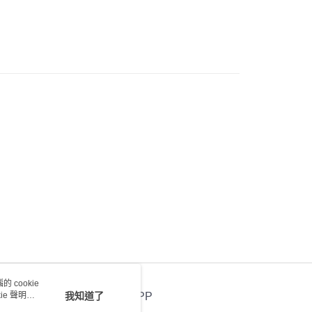
0.00，滿HK$100.00或以上免運費
) 只顯示可選門市。確認發貨後2-5個工作天到店，3天內
會取消訂單，並不會安排重寄
0.00，滿HK$100.00或以上免運費
送 - 確認發貨後1-4個工作天送達
運費表
 cookie
e 聲明使
我知道了
官方APP