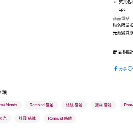
英文名稱：r
PayMe
1pc
WeChat P
商品重點
聯名限量版，
BoC Pay
光漸變質
送貨方式
商品相關分
順豐自助櫃
潮流彩妝
每筆HK$6
分享
莎莎獨家
順豐站及營
每筆HK$6
莎莎獨家
分類
確認發貨後
物流公司
o&friends
Rom&nd 唇釉
絲絨 唇釉
迷霧 唇釉
Rom
每筆HK$6
啞光
迷霧 絲絨
Rom&nd 絲絨
(香港門市
取。逾期