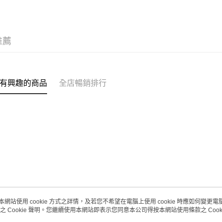
每筆HK$2
(澳門門市
取。逾期
推薦
每筆HK$2
澳門地區配
有興趣的商品
全店暢銷排行
本網站使用 cookie 方式之詳情，及若您不希望在電腦上使用 cookie 時應如何變更電腦的
之 Cookie 聲明。您繼續使用本網站即表示您同意本公司得按本網站使用條款之 Cooki
關於我們
客戶服務