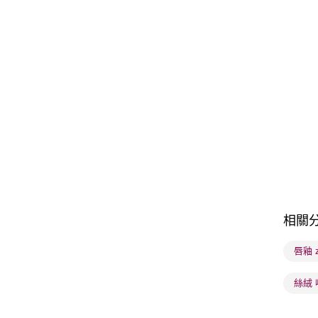
相關
唇釉 z
絲絨 