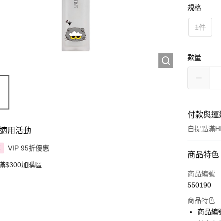
規格
1件
數量
付款與運
自提點滿HK
適用活動
VIP 95折優惠
享
付款方式
商品特色
滿$300加購區
信用卡
商品編號
550190
Apple Pay
商品特色
AlipayHK
商品編號