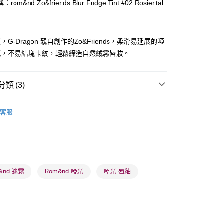
om&nd Zo&friends Blur Fudge Tint #02 Rosiental
ay
G-Dragon 親自創作的Zo&Friends，柔滑易延展的啞
感，不易結塊卡紋，輕鬆締造自然絨霧唇妝。
類 (3)
 - 確認發貨後1-3個工作天送達
唇部用品
唇釉
5.00，滿HK$300.00或以上免運費
客服
品牌✨
最新上線
業點 - 確認發貨後1-3個工作天送達
5.00，滿HK$300.00或以上免運費
品牌✨
韓系品牌
全部產品
1-3 工作天送達，訂單將隨機分配至SF順豐速運或京東
進行物流配送
&nd 迷霧
Rom&nd 啞光
啞光 唇釉
5.00，滿HK$300.00或以上免運費
) 只顯示可選門市。確認發貨後2-5個工作天到店，3天內
會取消訂單，並不會安排重寄