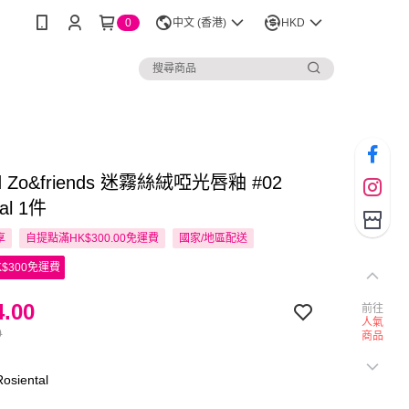
0
中文 (香港)
HKD
d Zo&friends 迷霧絲絨啞光唇釉 #02
tal 1件
享
自提點滿HK$300.00免運費
國家/地區配送
$300免運費
.00
前往
人氣
0
商品
siental