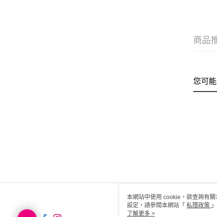
商品
您可能
本網站中使用 cookie，欲查詢有關
設定，請參閱本網站「
私隱政策
」
用 cookie。
了解更多 >