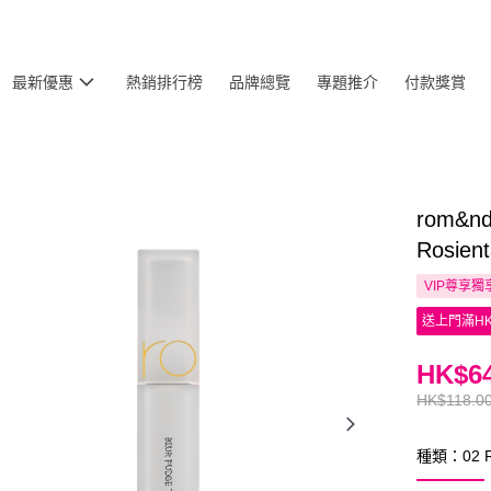
最新優惠
熱銷排行榜
品牌總覽
專題推介
付款獎賞
rom&n
Rosien
VIP尊享
獨
送上門滿HK
HK$64
HK$118.0
種類：02 Ro