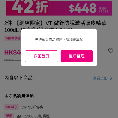
2件 【網店限定】VT 微針防脫激活頭皮精華
100dL 15毫升(組合價：$448)
VIP尊享
獨享
自提點滿HK$300.00免運費
國家/地區配送
無法載入商品資訊，請稍後再試
HK$448.00
返回首頁
重新整理
HK$1,076.00
內含以下商品
查看全部
本商品適用活動
VIP 95折優惠
VIP尊享
滿HK$300.00加購區
活動