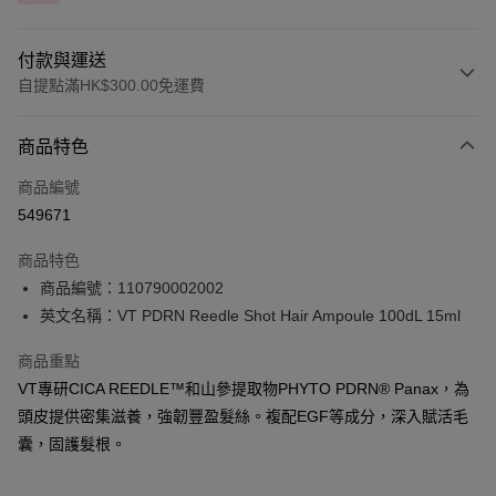
付款與運送
自提點滿HK$300.00免運費
付款方式
商品特色
信用卡
商品編號
Apple Pay
549671
AlipayHK
商品特色
PayMe
商品編號：110790002002
英文名稱：VT PDRN Reedle Shot Hair Ampoule 100dL 15ml
WeChat Pay
商品重點
BoC Pay
VT專研CICA REEDLE™和山參提取物PHYTO PDRN® Panax，為
頭皮提供密集滋養，強韌豐盈髮絲。複配EGF等成分，深入賦活毛
送貨方式
囊，固護髮根。
順豐自助櫃 - 確認發貨後1-3個工作天送達
每筆HK$65.00，滿HK$300.00或以上免運費