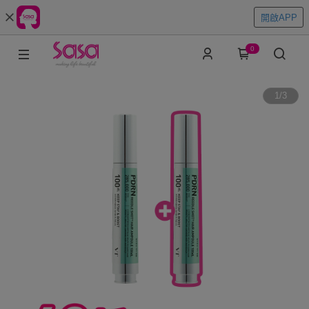
開啟APP
0
1
/
3