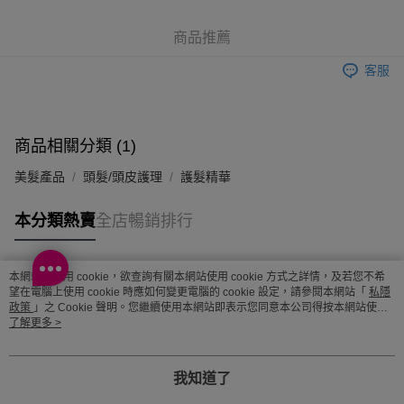
順豐站及營業點 - 確認發貨後1-3個工作天送達
商品推薦
每筆HK$65.00，滿HK$300.00或以上免運費
客服
確認發貨後1-3 工作天送達，訂單將隨機分配至SF順豐速運或京東
物流公司進行物流配送
每筆HK$65.00，滿HK$300.00或以上免運費
商品相關分類 (1)
(香港門市) 只顯示可選門市。確認發貨後2-5個工作天到店，3天內
美髮產品
頭髮/頭皮護理
護髮精華
取。逾期會取消訂單，並不會安排重寄
每筆HK$20.00，滿HK$100.00或以上免運費
本分類熱賣
全店暢銷排行
(澳門門市) 只顯示可選門市。確認發貨後2-5個工作天到店，3天內
取。逾期會取消訂單，並不會安排重寄
本網站中使用 cookie，欲查詢有關本網站使用 cookie 方式之詳情，及若您不希
熱門標籤
每筆HK$20.00，滿HK$100.00或以上免運費
望在電腦上使用 cookie 時應如何變更電腦的 cookie 設定，請參閱本網站「
私隱
政策
」之 Cookie 聲明。您繼續使用本網站即表示您同意本公司得按本網站使用
澳門地區配送 - 確認發貨後1-4個工作天送達
運費表
條款之 Cookie 聲明使用 cookie。
了解更多 >
熱銷排行
最新商品
人氣推薦
我知道了