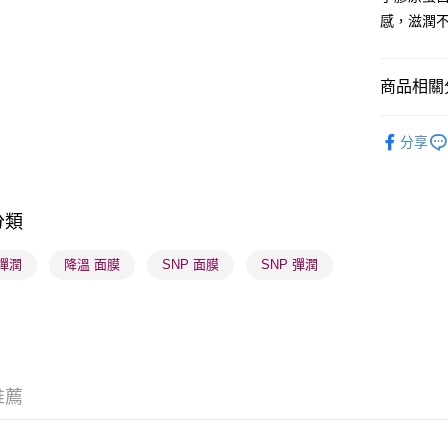
感，滋潤
送貨方式
商品相關分
順豐自助櫃
護膚保養
每筆HK$6
分享
網店限定
順豐站及營
每筆HK$6
莎莎獨家
分類
莎莎獨家
確認發貨後
物流公司
護膚保養
彈潤
降溫 面膜
SNP 面膜
SNP 彈潤
每筆HK$6
(香港門市
取。逾期
每筆HK$2
推薦
(澳門門市
取。逾期