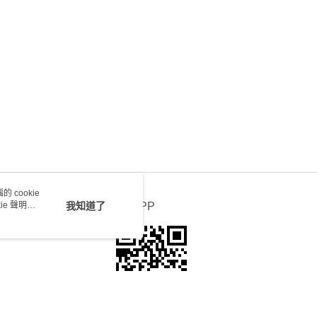
0.00，滿HK$100.00或以上免運費
送 - 確認發貨後1-4個工作天送達
運費表
 cookie
e 聲明使
我知道了
官方APP