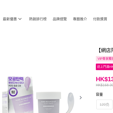
最新優惠
熱銷排行榜
品牌總覽
專題推介
付款獎賞
【網店限
VIP尊享
獨
送上門滿HK
HK$13
HK$168.0
容量
120克