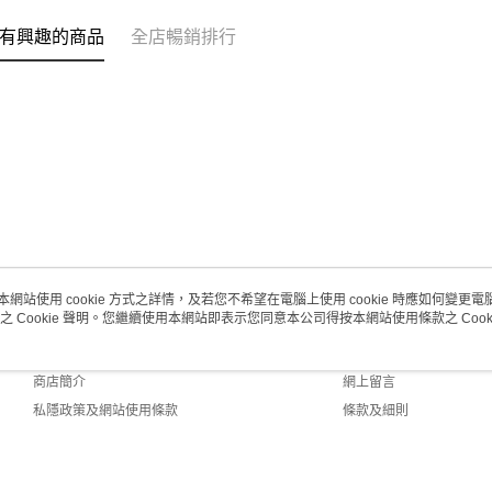
每筆HK$2
有興趣的商品
全店暢銷排行
澳門地區配
本網站使用 cookie 方式之詳情，及若您不希望在電腦上使用 cookie 時應如何變更電腦的
之 Cookie 聲明。您繼續使用本網站即表示您同意本公司得按本網站使用條款之 Cooki
關於我們
客戶服務
品牌故事
購物說明
商店簡介
網上留言
私隱政策及網站使用條款
條款及細則
聯絡我們