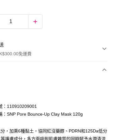
送
$300.00免運費
：110910209001
SNP Pore Bounce-Up Clay Mask 120g
ay
分，加乘6種黏土，協同紅沒藥醇、PDRN和125Da低分
白等護膚成分，多方面吸附肌膚雜質的同時賦予水潤清涼