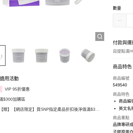
數量
付款與運
自提點滿HK
付款方式
商品特色
信用卡
商品編號
適用活動
549540
Apple Pay
VIP 95折優惠
享
商品特色
滿$300加購區
AlipayHK
商品編號
英文名稱：
【贈】【網店限定】買SNP指定產品折扣後淨值滿$300
PayMe
即送SNP YOUTH AGE黃金膠原眼霜
商品重點
WeChat P
品牌專研成
子膠原蛋
BoC Pay