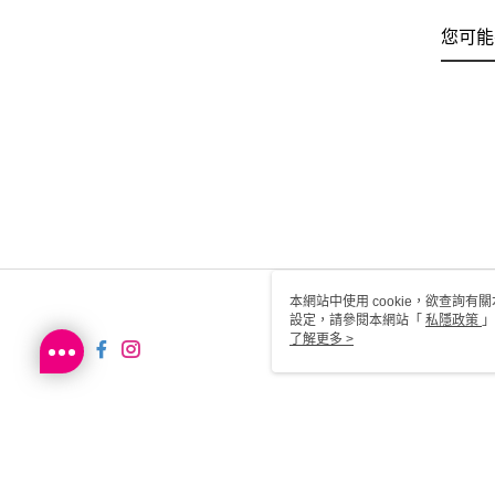
您可能
本網站中使用 cookie，欲查詢有關
設定，請參閱本網站「
私隱政策
」
用 cookie。
了解更多 >