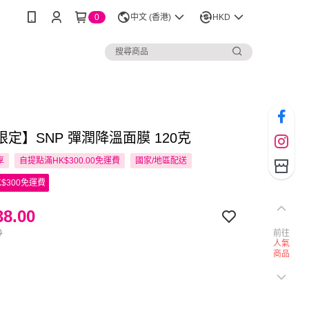
0
中文 (香港)
HKD
定】SNP 彈潤降溫面膜 120克
享
自提點滿HK$300.00免運費
國家/地區配送
$300免運費
8.00
0
前往
人氣
商品