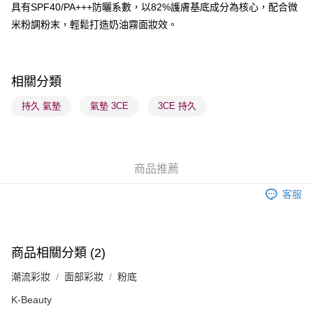
具有SPF40/PA+++防曬系數，以82%護膚基底成分為核心，配合微
米粉調粉末，輕鬆打造奶油霧面妝效。
送貨方式
順豐自助櫃 - 確認發貨後1-3個工作天送達
每筆HK$65.00，滿HK$300.00或以上免運費
相關分類
順豐站及營業點 - 確認發貨後1-3個工作天送達
持久 氣墊
氣墊 3CE
3CE 持久
每筆HK$65.00，滿HK$300.00或以上免運費
確認發貨後1-3 工作天送達，訂單將隨機分配至SF順豐速運或京東
物流公司進行物流配送
商品推薦
每筆HK$65.00，滿HK$300.00或以上免運費
客服
(香港門市) 只顯示可選門市。確認發貨後2-5個工作天到店，3天內
取。逾期會取消訂單，並不會安排重寄
每筆HK$20.00，滿HK$100.00或以上免運費
商品相關分類 (2)
(澳門門市) 只顯示可選門市。確認發貨後2-5個工作天到店，3天內
潮流彩妝
面部彩妝
粉底
取。逾期會取消訂單，並不會安排重寄
每筆HK$20.00，滿HK$100.00或以上免運費
K-Beauty