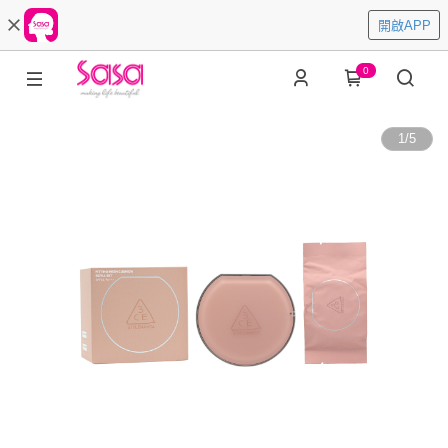
開啟APP
0
1
/
5