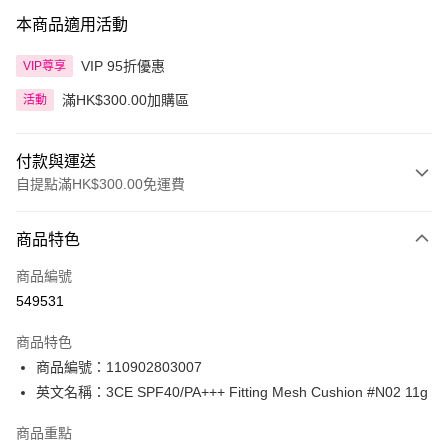
本商品適用活動
VIP 95折優惠
VIP尊享
滿HK$300.00加購區
活動
付款與運送
自提點滿HK$300.00免運費
付款方式
商品特色
信用卡
商品編號
Apple Pay
549531
AlipayHK
商品特色
PayMe
商品編號：110902803007
英文名稱：3CE SPF40/PA+++ Fitting Mesh Cushion #N02 11g
WeChat Pay
商品重點
BoC Pay