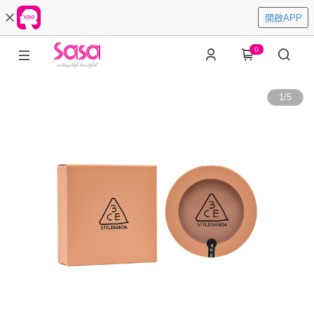
開啟APP
0
1
/
5