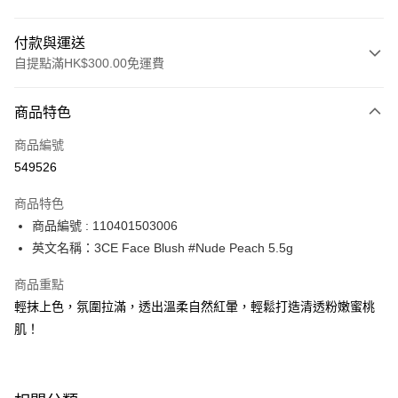
付款與運送
自提點滿HK$300.00免運費
付款方式
商品特色
信用卡
商品編號
Apple Pay
549526
AlipayHK
商品特色
PayMe
商品編號 : 110401503006
英文名稱：3CE Face Blush #Nude Peach 5.5g
WeChat Pay
商品重點
BoC Pay
輕抹上色，氛圍拉滿，透出溫柔自然紅暈，輕鬆打造清透粉嫩蜜桃
肌！
送貨方式
順豐自助櫃 - 確認發貨後1-3個工作天送達
每筆HK$65.00，滿HK$300.00或以上免運費