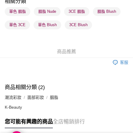
相關分類
順豐站及營業點 - 確認發貨後1-3個工作天送達
單色 胭脂
胭脂 Nude
3CE 胭脂
胭脂 Blush
每筆HK$65.00，滿HK$300.00或以上免運費
單色 3CE
單色 Blush
3CE Blush
確認發貨後1-3 工作天送達，訂單將隨機分配至SF順豐速運或京東
物流公司進行物流配送
每筆HK$65.00，滿HK$300.00或以上免運費
商品推薦
(香港門市) 只顯示可選門市。確認發貨後2-5個工作天到店，3天內
取。逾期會取消訂單，並不會安排重寄
客服
每筆HK$20.00，滿HK$100.00或以上免運費
(澳門門市) 只顯示可選門市。確認發貨後2-5個工作天到店，3天內
取。逾期會取消訂單，並不會安排重寄
商品相關分類 (2)
每筆HK$20.00，滿HK$100.00或以上免運費
潮流彩妝
面部彩妝
胭脂
澳門地區配送 - 確認發貨後1-4個工作天送達
運費表
K-Beauty
您可能有興趣的商品
全店暢銷排行