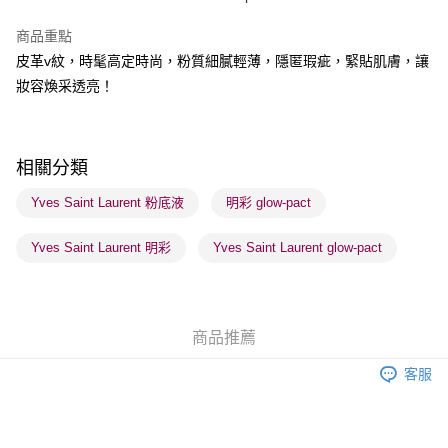
BoC Pay
商品重點
皮革v紋，時髦高定時尚，粉質細膩輕薄，隱匿瑕疵，緊貼肌膚，讓
送貨方式
妝容煥采透亮！
順豐自助櫃 - 確認發貨後1-3個工作天送達
每筆HK$65.00，滿HK$300.00或以上免運費
順豐站及營業點 - 確認發貨後1-3個工作天送達
相關分類
每筆HK$65.00，滿HK$300.00或以上免運費
Yves Saint Laurent 粉底液
明彩 glow-pact
確認發貨後1-3 工作天送達，訂單將隨機分配至SF順豐速運或京東
Yves Saint Laurent 明彩
Yves Saint Laurent glow-pact
物流公司進行物流配送
每筆HK$65.00，滿HK$300.00或以上免運費
(香港門市) 只顯示可選門市。確認發貨後2-5個工作天到店，3天內
商品推薦
取。逾期會取消訂單，並不會安排重寄
每筆HK$20.00，滿HK$100.00或以上免運費
客服
(澳門門市) 只顯示可選門市。確認發貨後2-5個工作天到店，3天內
取。逾期會取消訂單，並不會安排重寄