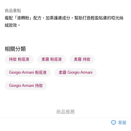
BoC Pay
商品重點
複配「液轉粉」配方，加乘護膚成分，幫助打造輕盈貼膚的啞光絲
送貨方式
絨妝效。
順豐自助櫃 - 確認發貨後1-3個工作天送達
每筆HK$65.00，滿HK$300.00或以上免運費
順豐站及營業點 - 確認發貨後1-3個工作天送達
相關分類
每筆HK$65.00，滿HK$300.00或以上免運費
持妝 粉底液
柔霧 粉底液
柔霧 持妝
確認發貨後1-3 工作天送達，訂單將隨機分配至SF順豐速運或京東
Giorgio Armani 粉底液
柔霧 Giorgio Armani
物流公司進行物流配送
每筆HK$65.00，滿HK$300.00或以上免運費
Giorgio Armani 持妝
(香港門市) 只顯示可選門市。確認發貨後2-5個工作天到店，3天內
取。逾期會取消訂單，並不會安排重寄
每筆HK$20.00，滿HK$100.00或以上免運費
商品推薦
(澳門門市) 只顯示可選門市。確認發貨後2-5個工作天到店，3天內
客服
取。逾期會取消訂單，並不會安排重寄