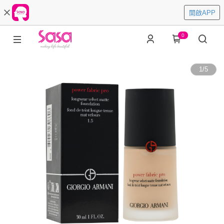
開啟APP
0
1
/
5