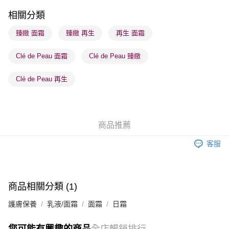
每筆HK$65.00，滿HK$300.00或以上免運費
相關分類
順豐站及營業點 - 確認發貨後1-3個工作天送達
臻緻 面霜
臻緻 再生
再生 面霜
每筆HK$65.00，滿HK$300.00或以上免運費
Clé de Peau 面霜
Clé de Peau 臻緻
確認發貨後1-3 工作天送達，訂單將隨機分配至SF順豐速運或京東
物流公司進行物流配送
Clé de Peau 再生
每筆HK$65.00，滿HK$300.00或以上免運費
(香港門市) 只顯示可選門市。確認發貨後2-5個工作天到店，3天內
取。逾期會取消訂單，並不會安排重寄
商品推薦
每筆HK$20.00，滿HK$100.00或以上免運費
客服
(澳門門市) 只顯示可選門市。確認發貨後2-5個工作天到店，3天內
取。逾期會取消訂單，並不會安排重寄
每筆HK$20.00，滿HK$100.00或以上免運費
商品相關分類 (1)
澳門地區配送 - 確認發貨後1-4個工作天送達
運費表
護膚保養
乳液/面霜
面霜
日霜
您可能有興趣的商品
全店暢銷排行