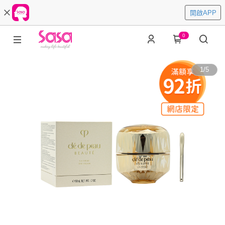
開啟APP
0
1
/
5