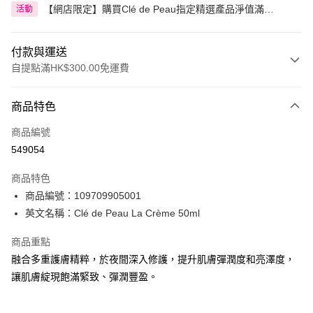
【網店限定】購買Clé de Peau指定精選產品淨值滿
活動
HK$599.00即享92折
付款與運送
自提點滿HK$300.00免運費
付款方式
商品特色
信用卡
商品編號
Apple Pay
549054
AlipayHK
商品特色
PayMe
商品編號：109709905001
英文名稱：Clé de Peau La Crème 50ml
WeChat Pay
商品重點
BoC Pay
融合多重護膚精粹，於夜間深入修護，提升肌膚彈潤度和亮澤度，
讓肌膚綻現飽滿緊致、彈潤豐盈。
送貨方式
順豐自助櫃 - 確認發貨後1-3個工作天送達