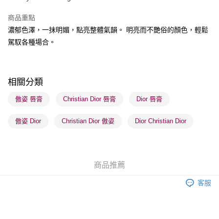
BoC Pay
商品重點
濃郁色澤，一抹明媚，點亮整體氣韻。 明亮而不艷俗的顏色，輕鬆
送貨方式
駕馭各種場合。
順豐自助櫃 - 確認發貨後1-3個工作天送達
每筆HK$65.00，滿HK$300.00或以上免運費
順豐站及營業點 - 確認發貨後1-3個工作天送達
相關分類
每筆HK$65.00，滿HK$300.00或以上免運費
傲姿 唇膏
Christian Dior 唇膏
Dior 唇膏
確認發貨後1-3 工作天送達，訂單將隨機分配至SF順豐速運或京東
傲姿 Dior
Christian Dior 傲姿
Dior Christian Dior
物流公司進行物流配送
每筆HK$65.00，滿HK$300.00或以上免運費
(香港門市) 只顯示可選門市。確認發貨後2-5個工作天到店，3天內
商品推薦
取。逾期會取消訂單，並不會安排重寄
每筆HK$20.00，滿HK$100.00或以上免運費
客服
(澳門門市) 只顯示可選門市。確認發貨後2-5個工作天到店，3天內
取。逾期會取消訂單，並不會安排重寄