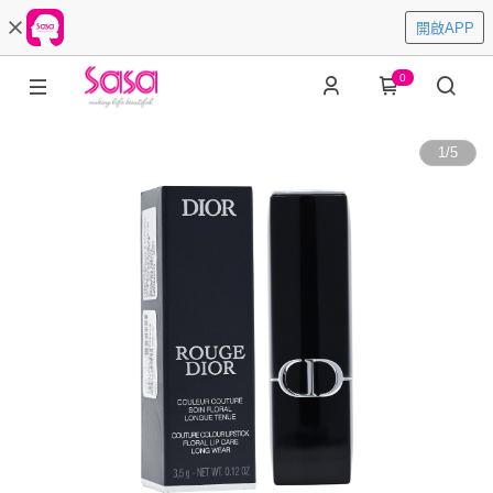
開啟APP
0
1
/
5