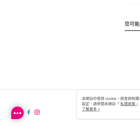
您可能
本網站中使用 cookie，欲查詢有關
設定，請參閱本網站「
私隱政策
」
用 cookie。
了解更多 >