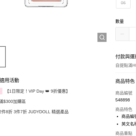
06
數量
付款與運
自提點滿HK
適用活動
付款方式
商品特色
【1日限定！VIP Day 👑 9折優惠】
享
信用卡
商品編號
548898
滿$300加購區
Apple Pay
商品特色
2件8折 3件7折 JUDYDOLL 精選產品
AlipayHK
商品編號
英文名稱：
PayMe
商品重點