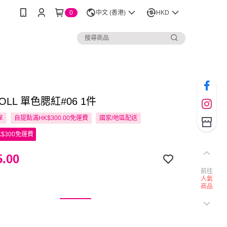
0
中文 (香港)
HKD
DOLL 單色腮紅#06 1件
享
自提點滿HK$300.00免運費
國家/地區配送
$300免運費
.00
前往
人氣
商品