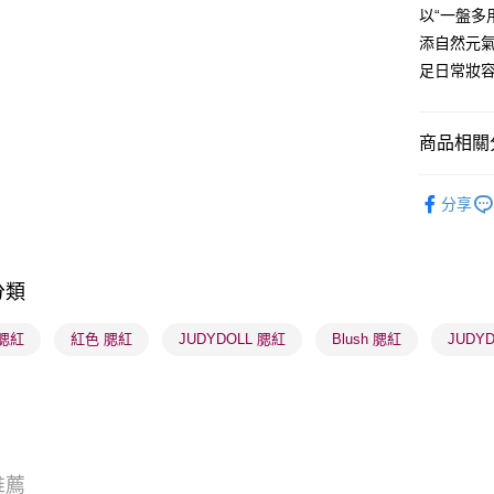
WeChat P
以“一盤多
添自然元
BoC Pay
足日常妝
送貨方式
商品相關分
順豐自助櫃
潮流彩妝
每筆HK$6
分享
順豐站及營
每筆HK$6
分類
確認發貨後
物流公司
腮紅
紅色 腮紅
JUDYDOLL 腮紅
Blush 腮紅
JUDY
每筆HK$6
(香港門市
取。逾期
每筆HK$2
推薦