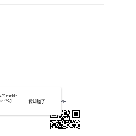
) 只顯示可選門市。確認發貨後2-5個工作天到店，3天內
會取消訂單，並不會安排重寄
0.00，滿HK$100.00或以上免運費
送 - 確認發貨後1-4個工作天送達
運費表
 cookie
e 聲明使
我知道了
官方APP