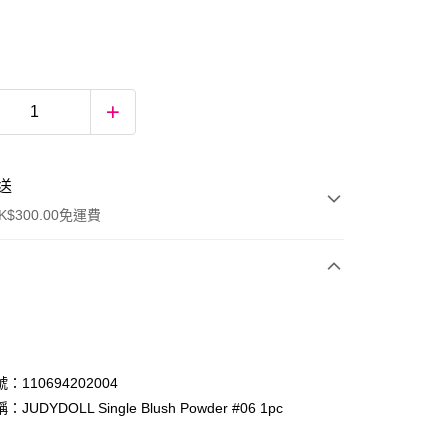
送
$300.00免運費
：110694202004
JUDYDOLL Single Blush Powder #06 1pc