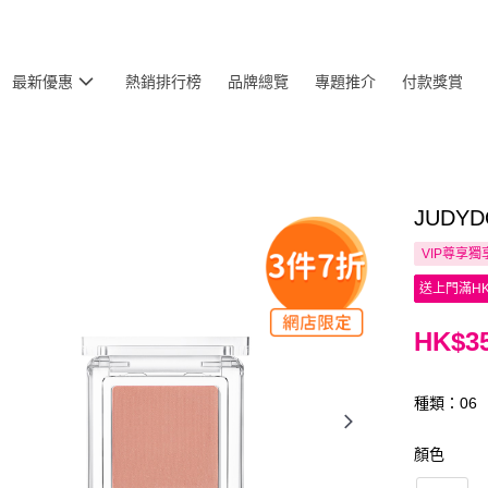
最新優惠
熱銷排行榜
品牌總覽
專題推介
付款獎賞
JUDY
VIP尊享
獨
送上門滿HK
HK$35
種類：06
顏色