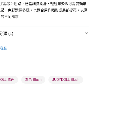
ay
用”為設計思路，粉體細膩柔滑，輕輕暈染即可為雙頰增
氣感，色彩選擇多樣，也適合用作眼影或局部提亮，以滿
容的不同需求。
類 (1)
 - 確認發貨後1-3個工作天送達
面部彩妝
胭脂
5.00，滿HK$300.00或以上免運費
客服
業點 - 確認發貨後1-3個工作天送達
5.00，滿HK$300.00或以上免運費
1-3 工作天送達，訂單將隨機分配至SF順豐速運或京東
進行物流配送
DOLL 單色
單色 Blush
JUDYDOLL Blush
5.00，滿HK$300.00或以上免運費
) 只顯示可選門市。確認發貨後2-5個工作天到店，3天內
會取消訂單，並不會安排重寄
0.00，滿HK$100.00或以上免運費