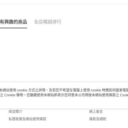
(澳門門市
取。逾期
每筆HK$2
有興趣的商品
全店暢銷排行
澳門地區配
本網站使用 cookie 方式之詳情，及若您不希望在電腦上使用 cookie 時應如何變更電腦的
之 Cookie 聲明。您繼續使用本網站即表示您同意本公司得按本網站使用條款之 Cooki
關於我們
客戶服務
品牌故事
購物說明
商店簡介
網上留言
私隱政策及網站使用條款
條款及細則
聯絡我們