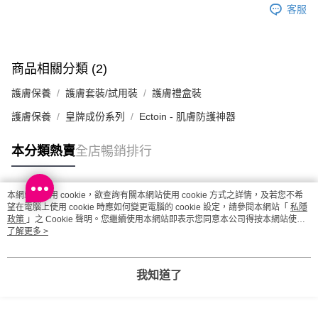
客服
每筆HK$65.00，滿HK$300.00或以上免運費
確認發貨後1-3 工作天送達，訂單將隨機分配至SF順豐速運或京東
物流公司進行物流配送
商品相關分類 (2)
每筆HK$65.00，滿HK$300.00或以上免運費
護膚保養
護膚套裝/試用裝
護膚禮盒裝
(香港門市) 只顯示可選門市。確認發貨後2-5個工作天到店，3天內
護膚保養
皇牌成份系列
Ectoin - 肌膚防護神器
取。逾期會取消訂單，並不會安排重寄
每筆HK$20.00，滿HK$100.00或以上免運費
本分類熱賣
全店暢銷排行
(澳門門市) 只顯示可選門市。確認發貨後2-5個工作天到店，3天內
取。逾期會取消訂單，並不會安排重寄
本網站中使用 cookie，欲查詢有關本網站使用 cookie 方式之詳情，及若您不希
每筆HK$20.00，滿HK$100.00或以上免運費
熱門標籤
望在電腦上使用 cookie 時應如何變更電腦的 cookie 設定，請參閱本網站「
私隱
政策
」之 Cookie 聲明。您繼續使用本網站即表示您同意本公司得按本網站使用
澳門地區配送 - 確認發貨後1-4個工作天送達
運費表
條款之 Cookie 聲明使用 cookie。
了解更多 >
熱銷排行
最新商品
人氣推薦
我知道了