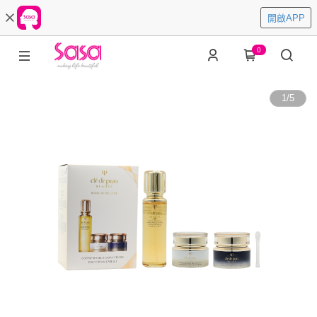
開啟APP
0
1
/
5