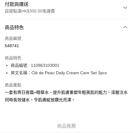
付款與運送
自提點滿HK$300.00免運費
付款方式
商品特色
信用卡
商品編號
Apple Pay
548741
AlipayHK
商品特色
PayMe
商品編號 : 110963103001
英文名稱：Clé de Peau Daily Cream Care Set 3pcs
WeChat Pay
商品重點
BoC Pay
一套有齊日夜霜+精華水，提升肌膚重塑年輕美肌的能力，深層注水
同時長效儲水，令肌膚綻放鑽光亮澤。
送貨方式
順豐自助櫃 - 確認發貨後1-3個工作天送達
每筆HK$65.00，滿HK$300.00或以上免運費
商品推薦
順豐站及營業點 - 確認發貨後1-3個工作天送達