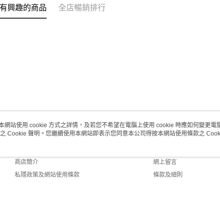
有興趣的商品
全店暢銷排行
澳門地區配
本網站使用 cookie 方式之詳情，及若您不希望在電腦上使用 cookie 時應如何變更電腦的
之 Cookie 聲明。您繼續使用本網站即表示您同意本公司得按本網站使用條款之 Cooki
關於我們
客戶服務
品牌故事
購物說明
商店簡介
網上留言
私隱政策及網站使用條款
條款及細則
聯絡我們