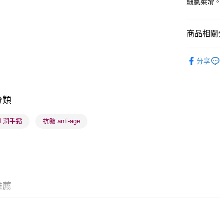
細膩柔滑
送貨方式
商品相關分
順豐自助櫃
沐浴及身
每筆HK$6
分享
順豐站及營
每筆HK$6
分類
確認發貨後
物流公司
ll 潤手霜
抗皺 anti-age
每筆HK$6
(香港門市
取。逾期
每筆HK$2
推薦
(澳門門市
取。逾期
每筆HK$2