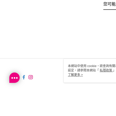
您可能
本網站中使用 cookie，欲查詢有關
設定，請參閱本網站「
私隱政策
」
用 cookie。
了解更多 >