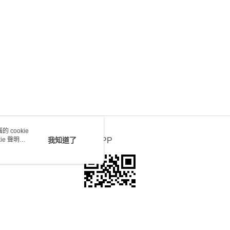
送 - 確認發貨後1-4個工作天送達
運費表
 cookie
e 聲明使
我知道了
官方APP