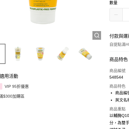
數量
付款與運
自提點滿HK
付款方式
商品特色
信用卡
商品編號
適用活動
548544
Apple Pay
商品特色
VIP 95折優惠
享
AlipayHK
商品編號
滿$300加購區
英文名稱：K
PayMe
商品重點
WeChat P
以輔酶Q1
分，為雙
BoC Pay