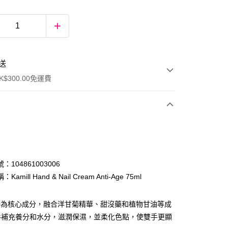
送
$300.00免運費
：104861003006
amill Hand & Nail Cream Anti-Age 75ml
ay
0為核心成分，融合洋甘菊精華、甜沒藥和植物甘油等成
手補充養分和水分，滋潤保濕，並柔化色點，使雙手更顯