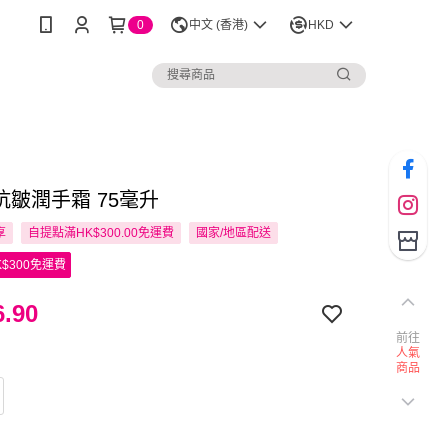
0
中文 (香港)
HKD
l 抗皺潤手霜 75毫升
享
自提點滿HK$300.00免運費
國家/地區配送
$300免運費
.90
前往
人氣
商品