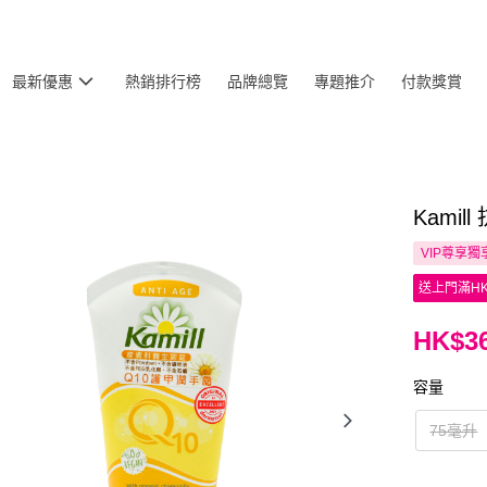
最新優惠
熱銷排行榜
品牌總覽
專題推介
付款獎賞
Kamil
VIP尊享
獨
送上門滿HK
HK$36
容量
75毫升