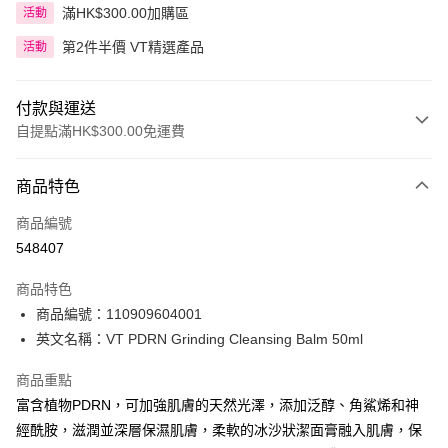
滿HK$300.00加購區
活動
第2件半價 VT精選產品
活動
付款與運送
自提點滿HK$300.00免運費
付款方式
商品特色
信用卡
商品編號
Apple Pay
548407
AlipayHK
商品特色
PayMe
商品編號：110909604001
英文名稱：VT PDRN Grinding Cleansing Balm 50ml
WeChat Pay
商品重點
BoC Pay
富含植物PDRN，可加強肌膚的天然光澤，添加泛醇、角鯊烯和神
經酰胺，滋潤並深層保濕肌膚，柔軟的冰沙狀潔面膏融入肌膚，保
送貨方式