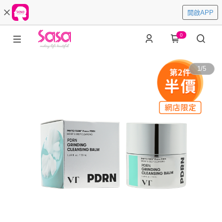
開啟APP
0
1
/
5