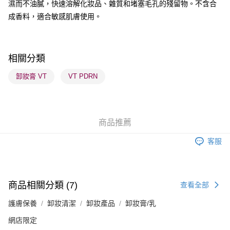
濕而不油膩，快速溶解化妝品、雜質和堵塞毛孔的殘留物。不含合
順豐自助櫃 - 確認發貨後1-3個工作天送達
成香料，適合敏感肌膚使用。
每筆HK$65.00，滿HK$300.00或以上免運費
順豐站及營業點 - 確認發貨後1-3個工作天送達
每筆HK$65.00，滿HK$300.00或以上免運費
相關分類
確認發貨後1-3 工作天送達，訂單將隨機分配至SF順豐速運或京東
卸妝膏 VT
VT PDRN
物流公司進行物流配送
每筆HK$65.00，滿HK$300.00或以上免運費
(香港門市) 只顯示可選門市。確認發貨後2-5個工作天到店，3天內
商品推薦
取。逾期會取消訂單，並不會安排重寄
客服
每筆HK$20.00，滿HK$100.00或以上免運費
(澳門門市) 只顯示可選門市。確認發貨後2-5個工作天到店，3天內
取。逾期會取消訂單，並不會安排重寄
商品相關分類 (7)
查看全部
每筆HK$20.00，滿HK$100.00或以上免運費
護膚保養
卸妝清潔
卸妝產品
卸妝膏/乳
澳門地區配送 - 確認發貨後1-4個工作天送達
運費表
網店限定