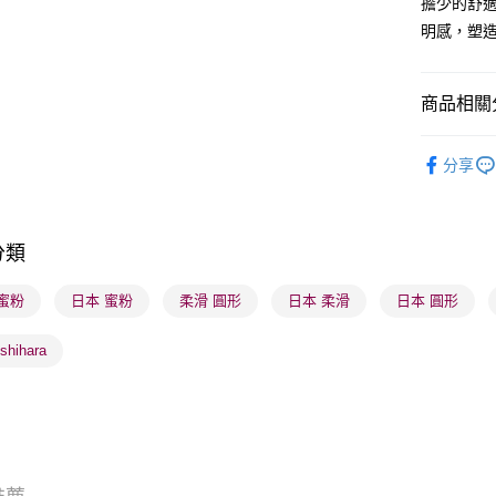
擔少的舒
明感，塑
送貨方式
順豐自助櫃
商品相關分
每筆HK$6
儀器工具
順豐站及營
分享
每筆HK$6
確認發貨後
分類
物流公司
每筆HK$6
蜜粉
日本 蜜粉
柔滑 圓形
日本 柔滑
日本 圓形
(香港門市
shihara
取。逾期
每筆HK$2
(澳門門市
取。逾期
每筆HK$2