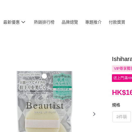
最新優惠
熱銷排行榜
品牌總覽
專題推介
付款獎賞
Ishi
VIP尊享
獨
送上門滿HK
HK$16
規格
2件裝