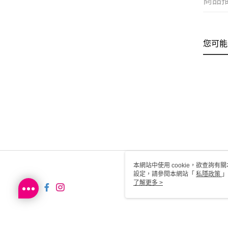
商品
您可能
本網站中使用 cookie，欲查詢有關
設定，請參閱本網站「
私隱政策
」
用 cookie。
了解更多 >