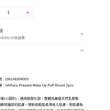
送
$300.00免運費
: 106148304003
shihara Pressed Make Up Puff Round 2pcs
ay
撲(小圓形)，適用臉部化妝，整體為嚴選天然乳膠製
細緻呵護妳的肌膚。使粉底輕盈柔滑地入肌膚，對肌膚負