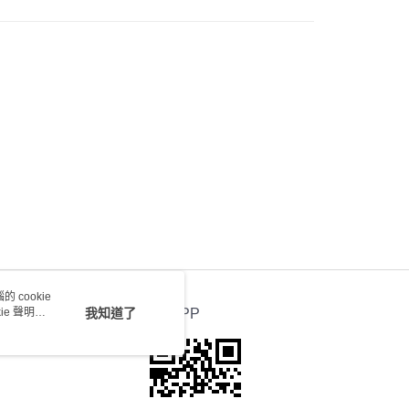
送 - 確認發貨後1-4個工作天送達
運費表
 cookie
e 聲明使
我知道了
官方APP