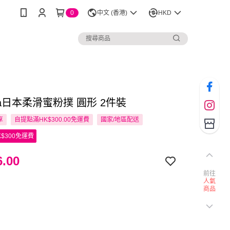
0
中文 (香港)
HKD
hara日本柔滑蜜粉撲 圓形 2件裝
享
自提點滿HK$300.00免運費
國家/地區配送
$300免運費
.00
前往
人氣
商品