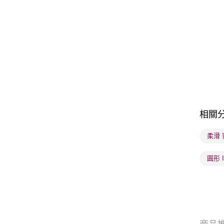
相關
柔滑 
圓形 I