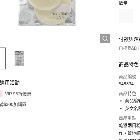
數量
付款與運
自提點滿HK
付款方式
商品特色
信用卡
商品編號
適用活動
548334
Apple Pay
商品特色
VIP 95折優惠
享
AlipayHK
商品編號 
滿$300加購區
英文名稱：I
PayMe
商品重點
WeChat P
乾濕兩用粉
作，質地
BoC Pay