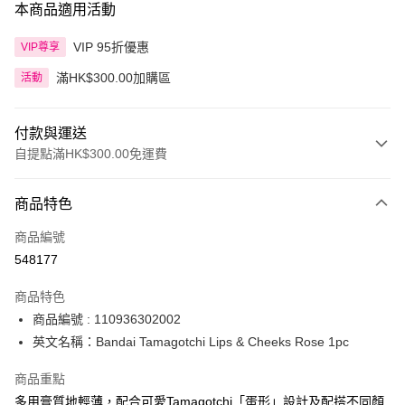
本商品適用活動
VIP 95折優惠
VIP尊享
滿HK$300.00加購區
活動
付款與運送
自提點滿HK$300.00免運費
付款方式
商品特色
信用卡
商品編號
Apple Pay
548177
AlipayHK
商品特色
PayMe
商品編號 : 110936302002
英文名稱：Bandai Tamagotchi Lips & Cheeks Rose 1pc
WeChat Pay
商品重點
BoC Pay
多用膏質地輕薄，配合可愛Tamagotchi「蛋形」設計及配搭不同顏