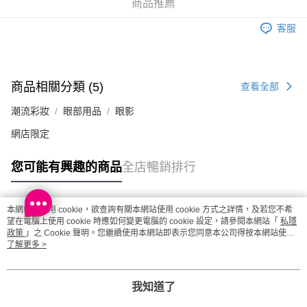
商品推薦
每筆HK$20.00，滿HK$100.00或以上免運費
客服
澳門地區配送 - 確認發貨後1-4個工作天送達
運費表
商品相關分類 (5)
查看全部
潮流彩妝
眼部用品
眼影
網店限定
您可能有興趣的商品
全店暢銷排行
本網站中使用 cookie，欲查詢有關本網站使用 cookie 方式之詳情，及若您不希
熱門標籤
望在電腦上使用 cookie 時應如何變更電腦的 cookie 設定，請參閱本網站「
私隱
政策
」之 Cookie 聲明。您繼續使用本網站即表示您同意本公司得按本網站使用
條款之 Cookie 聲明使用 cookie。
了解更多 >
熱銷排行
最新商品
人氣推薦
我知道了