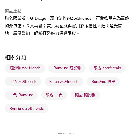
BoC Pay
商品重點
聯名限量版，G-Dragon 親自創作的Zo&friends，可愛軟萌充滿童趣
送貨方式
的外包裝，令人喜愛；兼具氛圍感與實用彩妝屬性，細閃啞光質
順豐自助櫃 - 確認發貨後1-3個工作天送達
地，層層疊加，輕鬆打造魅力深邃眼妝。
每筆HK$65.00，滿HK$300.00或以上免運費
順豐站及營業點 - 確認發貨後1-3個工作天送達
每筆HK$65.00，滿HK$300.00或以上免運費
相關分類
確認發貨後1-3 工作天送達，訂單將隨機分配至SF順豐速運或京東
眼影盤 zo&friends
Rom&nd 眼影盤
眼皮 zo&friends
物流公司進行物流配送
十色 zo&friends
kitten zo&friends
Rom&nd 眼皮
每筆HK$65.00，滿HK$300.00或以上免運費
(香港門市) 只顯示可選門市。確認發貨後2-5個工作天到店，3天內
十色 Rom&nd
眼皮 十色
眼皮 眼影盤
取。逾期會取消訂單，並不會安排重寄
Rom&nd zo&friends
每筆HK$20.00，滿HK$100.00或以上免運費
(澳門門市) 只顯示可選門市。確認發貨後2-5個工作天到店，3天內
取。逾期會取消訂單，並不會安排重寄