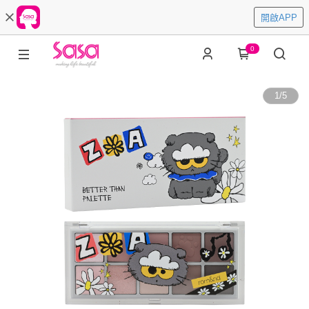
開啟APP
0
1
/
5