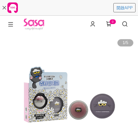
開啟APP
0
1
/
5