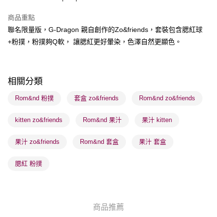
BoC Pay
商品重點
聯名限量版，G-Dragon 親自創作的Zo&friends，套裝包含腮紅球
送貨方式
+粉撲，粉撲夠Q軟， 讓腮紅更好暈染，色澤自然更顯色。
順豐自助櫃 - 確認發貨後1-3個工作天送達
每筆HK$65.00，滿HK$300.00或以上免運費
順豐站及營業點 - 確認發貨後1-3個工作天送達
相關分類
每筆HK$65.00，滿HK$300.00或以上免運費
Rom&nd 粉撲
套盒 zo&friends
Rom&nd zo&friends
確認發貨後1-3 工作天送達，訂單將隨機分配至SF順豐速運或京東
kitten zo&friends
Rom&nd 果汁
果汁 kitten
物流公司進行物流配送
每筆HK$65.00，滿HK$300.00或以上免運費
果汁 zo&friends
Rom&nd 套盒
果汁 套盒
(香港門市) 只顯示可選門市。確認發貨後2-5個工作天到店，3天內
取。逾期會取消訂單，並不會安排重寄
腮紅 粉撲
每筆HK$20.00，滿HK$100.00或以上免運費
(澳門門市) 只顯示可選門市。確認發貨後2-5個工作天到店，3天內
取。逾期會取消訂單，並不會安排重寄
商品推薦