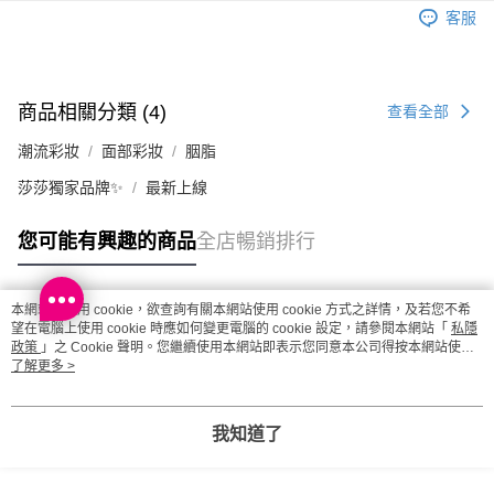
每筆HK$20.00，滿HK$100.00或以上免運費
客服
澳門地區配送 - 確認發貨後1-4個工作天送達
運費表
商品相關分類 (4)
查看全部
潮流彩妝
面部彩妝
胭脂
莎莎獨家品牌✨
最新上線
您可能有興趣的商品
全店暢銷排行
本網站中使用 cookie，欲查詢有關本網站使用 cookie 方式之詳情，及若您不希
熱門標籤
望在電腦上使用 cookie 時應如何變更電腦的 cookie 設定，請參閱本網站「
私隱
政策
」之 Cookie 聲明。您繼續使用本網站即表示您同意本公司得按本網站使用
條款之 Cookie 聲明使用 cookie。
了解更多 >
熱銷排行
最新商品
人氣推薦
我知道了