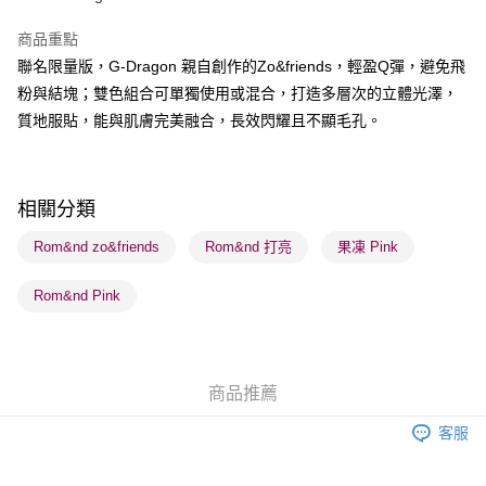
BoC Pay
商品重點
聯名限量版，G-Dragon 親自創作的Zo&friends，輕盈Q彈，避免飛
送貨方式
粉與結塊；雙色組合可單獨使用或混合，打造多層次的立體光澤，
順豐自助櫃 - 確認發貨後1-3個工作天送達
質地服貼，能與肌膚完美融合，長效閃耀且不顯毛孔。
每筆HK$65.00，滿HK$300.00或以上免運費
順豐站及營業點 - 確認發貨後1-3個工作天送達
每筆HK$65.00，滿HK$300.00或以上免運費
相關分類
確認發貨後1-3 工作天送達，訂單將隨機分配至SF順豐速運或京東
Rom&nd zo&friends
Rom&nd 打亮
果凍 Pink
物流公司進行物流配送
Rom&nd Pink
每筆HK$65.00，滿HK$300.00或以上免運費
(香港門市) 只顯示可選門市。確認發貨後2-5個工作天到店，3天內
取。逾期會取消訂單，並不會安排重寄
商品推薦
每筆HK$20.00，滿HK$100.00或以上免運費
客服
(澳門門市) 只顯示可選門市。確認發貨後2-5個工作天到店，3天內
取。逾期會取消訂單，並不會安排重寄