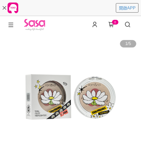
開啟APP
0
1
/
5