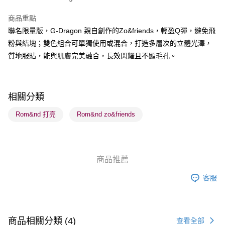
BoC Pay
商品重點
聯名限量版，G-Dragon 親自創作的Zo&friends，輕盈Q彈，避免飛
送貨方式
粉與結塊；雙色組合可單獨使用或混合，打造多層次的立體光澤，
順豐自助櫃 - 確認發貨後1-3個工作天送達
質地服貼，能與肌膚完美融合，長效閃耀且不顯毛孔。
每筆HK$65.00，滿HK$300.00或以上免運費
順豐站及營業點 - 確認發貨後1-3個工作天送達
每筆HK$65.00，滿HK$300.00或以上免運費
相關分類
確認發貨後1-3 工作天送達，訂單將隨機分配至SF順豐速運或京東
Rom&nd 打亮
Rom&nd zo&friends
物流公司進行物流配送
每筆HK$65.00，滿HK$300.00或以上免運費
(香港門市) 只顯示可選門市。確認發貨後2-5個工作天到店，3天內
商品推薦
取。逾期會取消訂單，並不會安排重寄
客服
每筆HK$20.00，滿HK$100.00或以上免運費
(澳門門市) 只顯示可選門市。確認發貨後2-5個工作天到店，3天內
取。逾期會取消訂單，並不會安排重寄
商品相關分類 (4)
查看全部