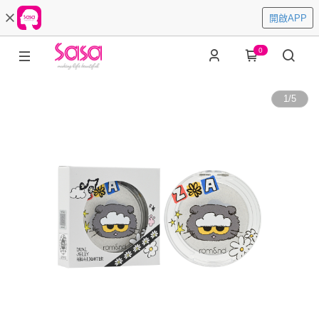
開啟APP
0
1
/
5