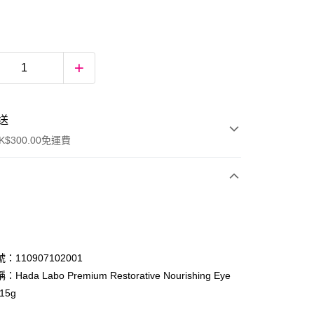
送
$300.00免運費
：110907102001
ada Labo Premium Restorative Nourishing Eye
15g
ay