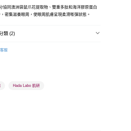
成分協同澳洲袋鼠爪花提取物、雙重多肽和海洋膠原蛋白
分，密集滋養眼周，使眼周肌膚呈現柔滑嘭彈狀態。
類 (2)
 - 確認發貨後1-3個工作天送達
眼部護理
眼霜
5.00，滿HK$300.00或以上免運費
客服
皇牌成份系列
Peptides - 膠原彈力激活
業點 - 確認發貨後1-3個工作天送達
5.00，滿HK$300.00或以上免運費
1-3 工作天送達，訂單將隨機分配至SF順豐速運或京東
進行物流配送
霜
Hada Labo 肌研
5.00，滿HK$300.00或以上免運費
) 只顯示可選門市。確認發貨後2-5個工作天到店，3天內
會取消訂單，並不會安排重寄
0.00，滿HK$100.00或以上免運費
) 只顯示可選門市。確認發貨後2-5個工作天到店，3天內