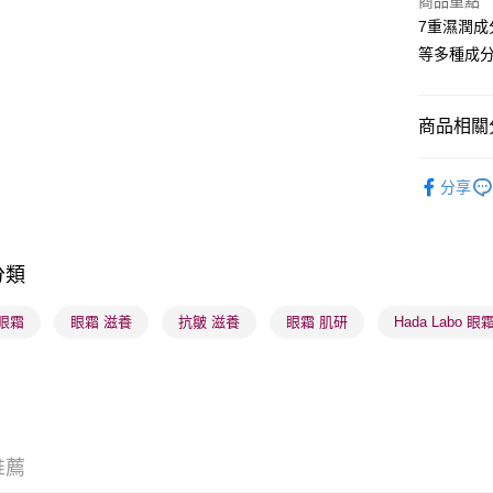
商品重點
7重濕潤
BoC Pay
等多種成
送貨方式
商品相關分
順豐自助櫃
護膚保養
每筆HK$6
分享
護膚保養
順豐站及營
每筆HK$6
分類
確認發貨後
物流公司
眼霜
眼霜 滋養
抗皺 滋養
眼霜 肌研
Hada Labo 眼
每筆HK$6
(香港門市
取。逾期
每筆HK$2
推薦
(澳門門市