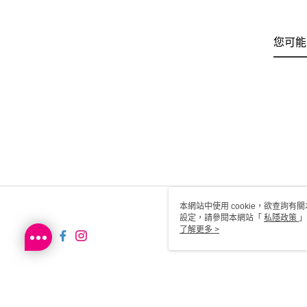
您可能
本網站中使用 cookie，欲查詢有關
設定，請參閱本網站「
私隱政策
」
用 cookie。
了解更多 >