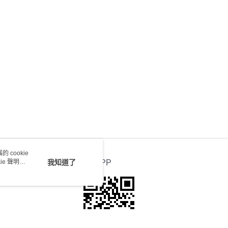
會取消訂單，並不會安排重寄
0.00，滿HK$100.00或以上免運費
送 - 確認發貨後1-4個工作天送達
運費表
 cookie
e 聲明使
我知道了
官方APP