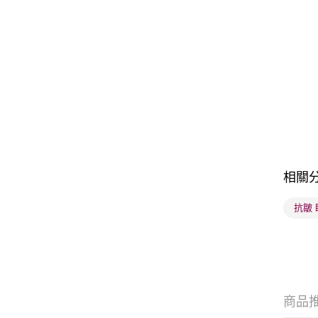
相關
抗皺 
商品