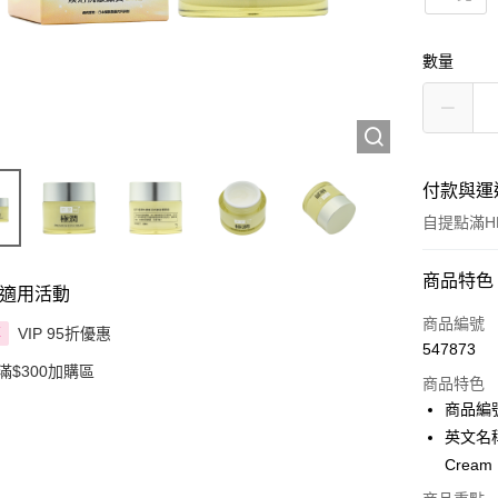
數量
付款與運
自提點滿HK
付款方式
商品特色
適用活動
信用卡
商品編號
VIP 95折優惠
享
547873
Apple Pay
滿$300加購區
商品特色
AlipayHK
商品編號
英文名稱：H
PayMe
Cream 
WeChat P