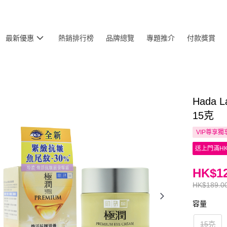
最新優惠
熱銷排行榜
品牌總覽
專題推介
付款獎賞
Hada
15克
VIP尊享
獨
送上門滿HK
HK$12
HK$189.0
容量
15克