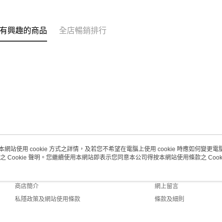
取。逾期
每筆HK$2
有興趣的商品
全店暢銷排行
澳門地區配
本網站使用 cookie 方式之詳情，及若您不希望在電腦上使用 cookie 時應如何變更電腦的
之 Cookie 聲明。您繼續使用本網站即表示您同意本公司得按本網站使用條款之 Cooki
關於我們
客戶服務
品牌故事
購物說明
商店簡介
網上留言
私隱政策及網站使用條款
條款及細則
聯絡我們