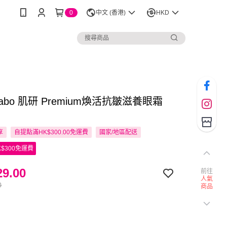
0
中文 (香港)
HKD
 Labo 肌研 Premium煥活抗皺滋養眼霜
享
自提點滿HK$300.00免運費
國家/地區配送
$300免運費
9.00
前往
人氣
0
商品